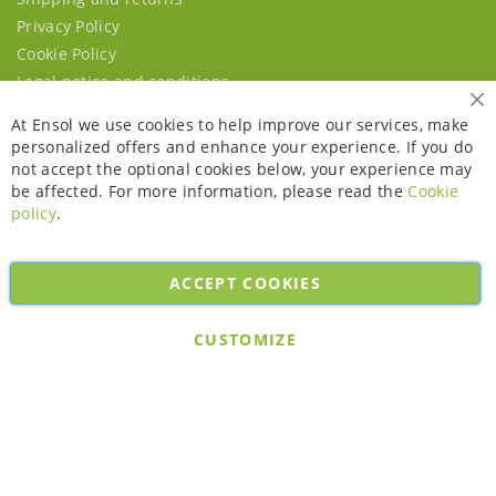
Privacy Policy
Cookie Policy
Legal notice and conditions
Cl
At Ensol we use cookies to help improve our services, make
personalized offers and enhance your experience. If you do
not accept the optional cookies below, your experience may
be affected. For more information, please read the
Cookie
policy
.
ACCEPT COOKIES
Copyright © 2026. All rights reserved. Powered by
Bobaly Partners
.
CUSTOMIZE