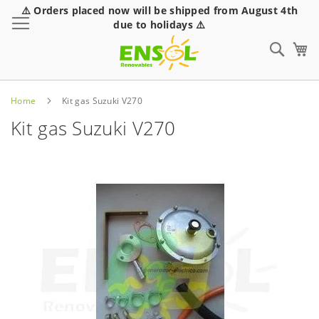
⚠️ Orders placed now will be shipped from August 4th
Toggle Nav
due to holidays ⚠️
Sear
Home
Kit gas Suzuki V270
Kit gas Suzuki V270
Skip
to
the
end
of
the
images
gallery