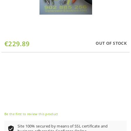
Skip
€229.89
OUT OF STOCK
to
the
beginning
of
the
images
gallery
Be the first to review this product
Site 100% secured by means of SSL certificate and