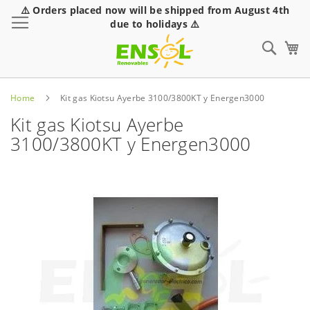
⚠️ Orders placed now will be shipped from August 4th
Toggle Nav
due to holidays ⚠️
Sear
Home
Kit gas Kiotsu Ayerbe 3100/3800KT y Energen3000
Kit gas Kiotsu Ayerbe
3100/3800KT y Energen3000
Skip
to
the
end
of
the
images
gallery