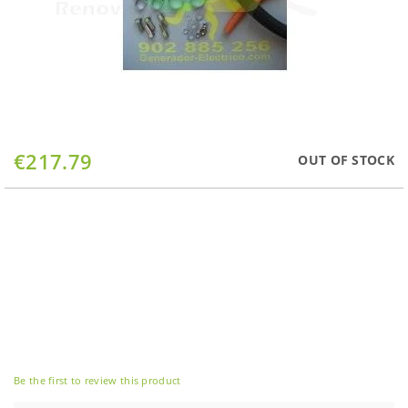
Skip
€217.79
OUT OF STOCK
to
the
beginning
of
the
images
gallery
Be the first to review this product