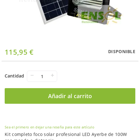
Saltar
115,95 €
DISPONIBLE
al
comienzo
de
la
−
+
Cantidad
galería
de
imágenes
Añadir al carrito
Sea el primero en dejar una reseña para este artículo
Kit completo foco solar profesional LED Ayerbe de 100W