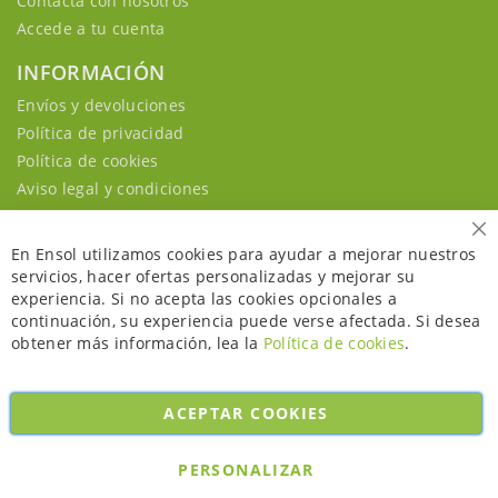
Contacta con nosotros
Accede a tu cuenta
INFORMACIÓN
Envíos y devoluciones
Política de privacidad
Política de cookies
Aviso legal y condiciones
Ce
En Ensol utilizamos cookies para ayudar a mejorar nuestros
servicios, hacer ofertas personalizadas y mejorar su
experiencia. Si no acepta las cookies opcionales a
continuación, su experiencia puede verse afectada. Si desea
obtener más información, lea la
Política de cookies
.
ACEPTAR COOKIES
Copyright © 2026. All rights reserved. Powered by
Bobaly Partners
.
PERSONALIZAR