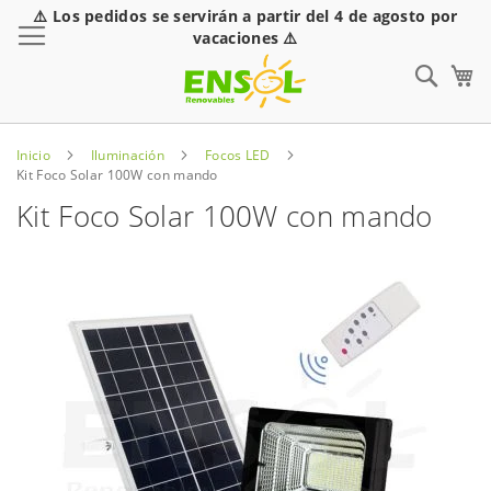
⚠️ Los pedidos se servirán a partir del 4 de agosto por
Toggle Nav
vacaciones ⚠️
Sear
Inicio
Iluminación
Focos LED
Kit Foco Solar 100W con mando
Kit Foco Solar 100W con mando
Saltar
al
final
de
la
galería
de
imágenes