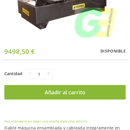
Saltar
9498,50 €
DISPONIBLE
al
comienzo
de
la
−
+
Cantidad
galería
de
imágenes
Añadir al carrito
Sea el primero en dejar una reseña para este artículo
Fiable máquina ensamblada y cableada íntegramente en