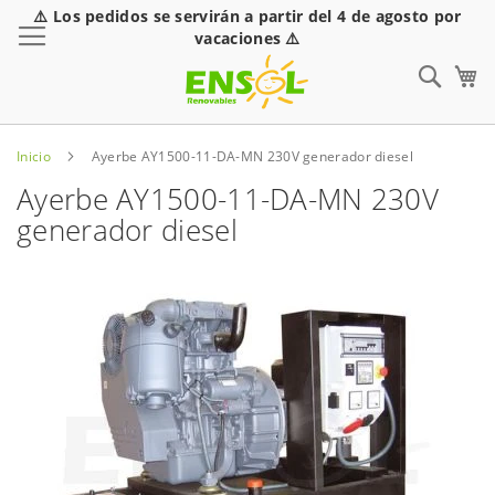
⚠️ Los pedidos se servirán a partir del 4 de agosto por
Toggle Nav
vacaciones ⚠️
Sear
Inicio
Ayerbe AY1500-11-DA-MN 230V generador diesel
Ayerbe AY1500-11-DA-MN 230V
generador diesel
Saltar
al
final
de
la
galería
de
imágenes