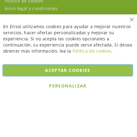
Política de cookies
Aviso legal y condiciones
Ce
En Ensol utilizamos cookies para ayudar a mejorar nuestros
servicios, hacer ofertas personalizadas y mejorar su
experiencia. Si no acepta las cookies opcionales a
continuación, su experiencia puede verse afectada. Si desea
obtener más información, lea la
Política de cookies
.
ACEPTAR COOKIES
Copyright © 2026. All rights reserved. Powered by
Bobaly Partners
.
PERSONALIZAR