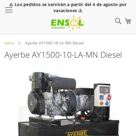
⚠️ Los pedidos se servirán a partir del 4 de agosto por
Toggle Nav
vacaciones ⚠️
Sear
Inicio
Ayerbe AY1500-10-LA-MN Diesel
Ayerbe AY1500-10-LA-MN Diesel
Saltar
al
final
de
la
galería
de
imágenes