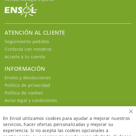
ATENCIÓN AL CLIENTE
Seguimiento pedidos
Contacta con nosotros
Accede a tu cuenta
INFORMACIÓN
Envíos y devoluciones
Política de privacidad
Política de cookies
Aviso legal y condiciones
Ce
En Ensol utilizamos cookies para ayudar a mejorar nuestros
servicios, hacer ofertas personalizadas y mejorar su
experiencia. Si no acepta las cookies opcionales a