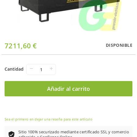
Saltar
7211,60 €
DISPONIBLE
al
comienzo
de
la
−
+
Cantidad
galería
de
imágenes
Añadir al carrito
Sea el primero en dejar una reseña para este artículo
Sitio 100% securizado mediante certificado SSL y comercio