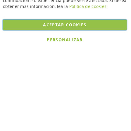
continuación, su experiencia puede verse afectada. Si desea
obtener más información, lea la
Política de cookies
.
ACEPTAR COOKIES
Copyright © 2026. All rights reserved. Powered by
Bobaly Partners
.
PERSONALIZAR