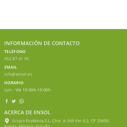
INFORMACIÓN DE CONTACTO
TELÉFONO
952 87 41 95
EMAIL
info@ensol.es
HORARIO
Lun - Vie 10:00h-13:00h
ACERCA DE ENSOL
Grupo EnyMova,S.L, Ctra. A-369 Km 6,2, CP 29400,
Ronda, Málaga, España.