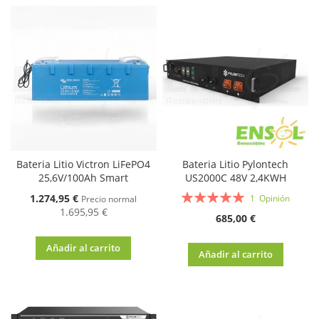
Bateria Litio Victron LiFePO4
Bateria Litio Pylontech
25,6V/100Ah Smart
US2000C 48V 2,4KWH
Valoración:
Oferta
1.274,95 €
1
Opinión
Precio normal
100%
1.695,95 €
685,00 €
Añadir al carrito
Añadir al carrito