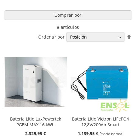
Comprar por
8
artículos
Fi
Ordenar por
Di
D
Batería Litio LuxPowertek
Bateria Litio Victron LiFePO4
PGEM MAX 16 kWh
12,8V/200Ah Smart
Oferta
2.329,95 €
1.139,95 €
Precio normal