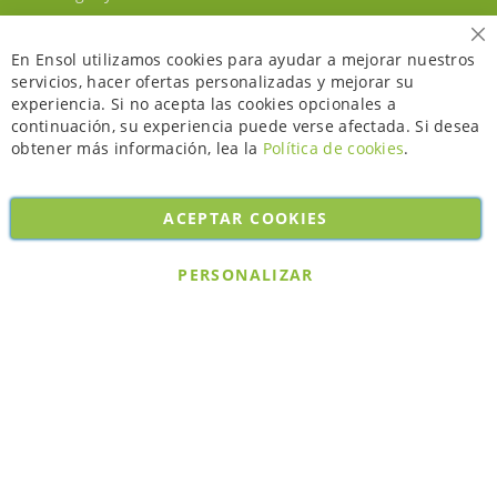
Ce
En Ensol utilizamos cookies para ayudar a mejorar nuestros
servicios, hacer ofertas personalizadas y mejorar su
experiencia. Si no acepta las cookies opcionales a
continuación, su experiencia puede verse afectada. Si desea
obtener más información, lea la
Política de cookies
.
ACEPTAR COOKIES
Copyright © 2026. All rights reserved. Powered by
Bobaly Partners
.
PERSONALIZAR