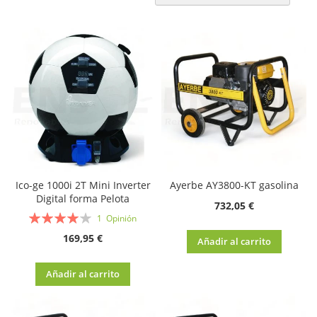
Di
D
Ico-ge 1000i 2T Mini Inverter
Ayerbe AY3800-KT gasolina
Digital forma Pelota
732,05 €
Valoración:
1
Opinión
80%
169,95 €
Añadir al carrito
Añadir al carrito