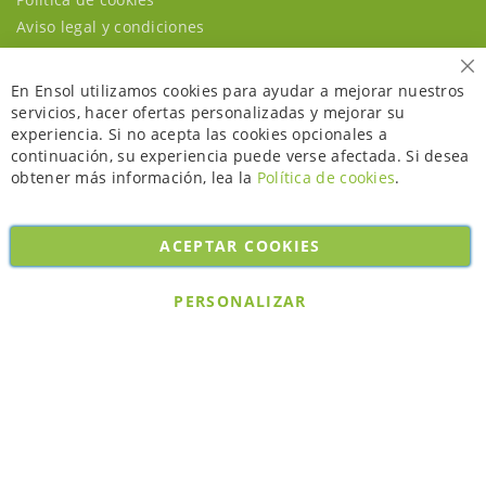
Aviso legal y condiciones
Ce
En Ensol utilizamos cookies para ayudar a mejorar nuestros
servicios, hacer ofertas personalizadas y mejorar su
experiencia. Si no acepta las cookies opcionales a
continuación, su experiencia puede verse afectada. Si desea
obtener más información, lea la
Política de cookies
.
ACEPTAR COOKIES
Copyright © 2026. All rights reserved. Powered by
Bobaly Partners
.
PERSONALIZAR