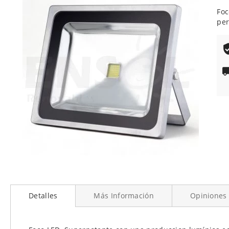
de
Foc
la
per
galería
de
imágenes
Saltar
al
Detalles
Más Información
Opiniones
comienzo
de
la
galería