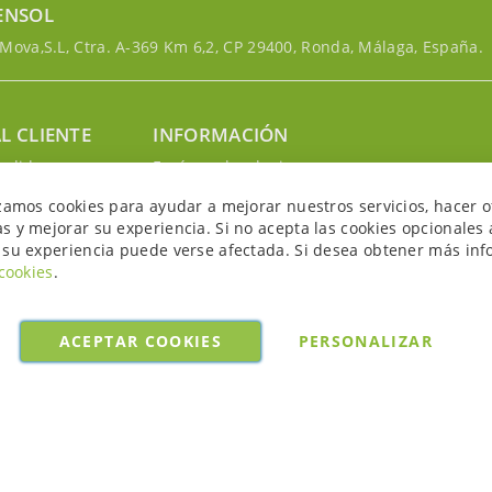
ENSOL
ova,S.L, Ctra. A-369 Km 6,2, CP 29400, Ronda, Málaga, España.
L CLIENTE
INFORMACIÓN
edidos
Envíos y devoluciones
nosotros
Política de privacidad
izamos cookies para ayudar a mejorar nuestros servicios, hacer o
uenta
Política de cookies
s y mejorar su experiencia. Si no acepta las cookies opcionales 
Aviso legal y condiciones
 su experiencia puede verse afectada. Si desea obtener más inf
 cookies
.
ACEPTAR COOKIES
PERSONALIZAR