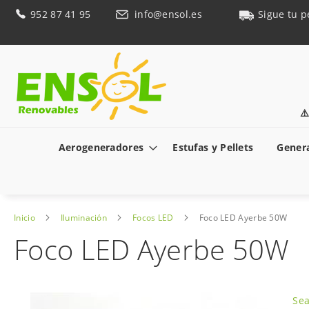
Ir
952 87 41 95
info@ensol.es
Sigue tu p
al
contenido
⚠
Aerogeneradores
Estufas y Pellets
Genera
Inicio
Iluminación
Focos LED
Foco LED Ayerbe 50W
Foco LED Ayerbe 50W
Saltar
al
Sea
final