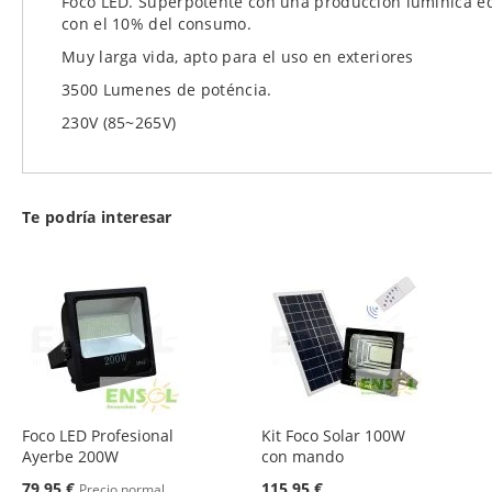
Foco LED. Superpotente con una produccion lumínica equ
de
con el 10% del consumo.
imágenes
Muy larga vida, apto para el uso en exteriores
3500 Lumenes de poténcia.
230V (85~265V)
Te podría interesar
Foco LED Profesional
Kit Foco Solar 100W
Ayerbe 200W
con mando
Oferta
79,95 €
115,95 €
Precio normal