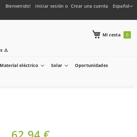
Lenguaje
Bienvenido!
Iniciar sesión
Crear una cuenta
Español
h
Mi cesta
s ⚠️
Material eléctrico
Solar
Oportunidades
62,94 €