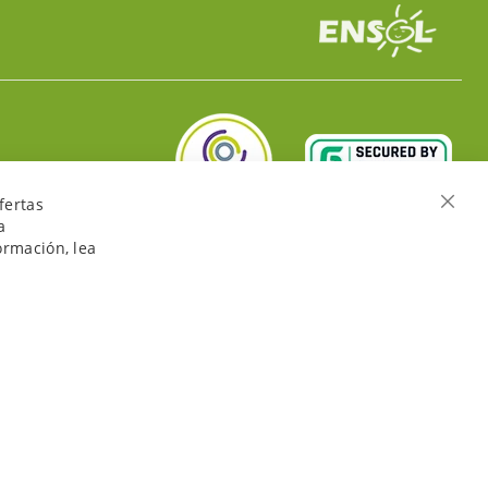
fertas
Cerra
a
ormación, lea