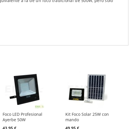
ivalente a la de un foco tradicional de 500W, pero solo
Foco LED Profesional
Kit Foco Solar 25W con
Ayerbe 50W
mando
43,95 €
49,95 €