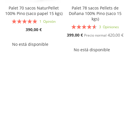
Palet 70 sacos NaturPellet
Palet 78 sacos Pellets de
100% Pino (saco papel 15 kgs)
Doñana 100% Pino (saco 15
kgs)
Valoración:
1
Opinión
Valoración:
100%
3
Opiniones
390,00 €
93%
Oferta
399,00 €
420,00 €
Precio normal
No está disponible
No está disponible