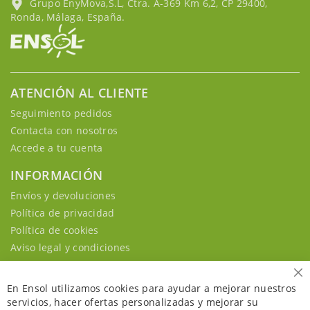
Grupo EnyMova,S.L, Ctra. A-369 Km 6,2, CP 29400,
Ronda, Málaga, España.
ATENCIÓN AL CLIENTE
Seguimiento pedidos
Contacta con nosotros
Accede a tu cuenta
INFORMACIÓN
Envíos y devoluciones
Política de privacidad
Política de cookies
Aviso legal y condiciones
Ce
En Ensol utilizamos cookies para ayudar a mejorar nuestros
servicios, hacer ofertas personalizadas y mejorar su