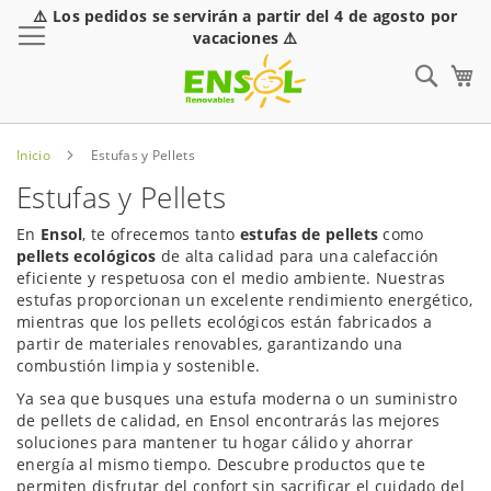
⚠️ Los pedidos se servirán a partir del 4 de agosto por
Toggle Nav
vacaciones ⚠️
Sear
Inicio
Estufas y Pellets
Estufas y Pellets
En
Ensol
, te ofrecemos tanto
estufas de pellets
como
pellets ecológicos
de alta calidad para una calefacción
eficiente y respetuosa con el medio ambiente. Nuestras
estufas proporcionan un excelente rendimiento energético,
mientras que los pellets ecológicos están fabricados a
partir de materiales renovables, garantizando una
combustión limpia y sostenible.
Ya sea que busques una estufa moderna o un suministro
de pellets de calidad, en Ensol encontrarás las mejores
soluciones para mantener tu hogar cálido y ahorrar
energía al mismo tiempo. Descubre productos que te
permiten disfrutar del confort sin sacrificar el cuidado del