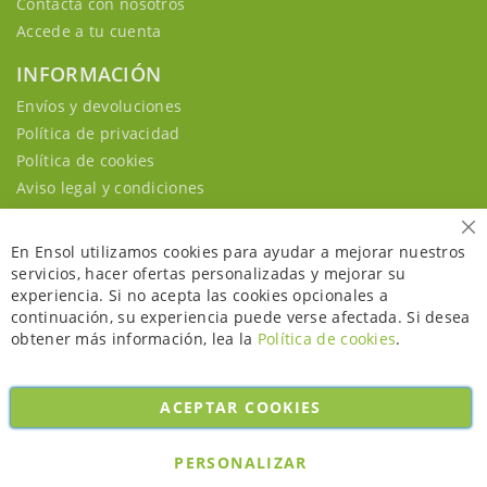
Contacta con nosotros
Accede a tu cuenta
INFORMACIÓN
Envíos y devoluciones
Política de privacidad
Política de cookies
Aviso legal y condiciones
Ce
En Ensol utilizamos cookies para ayudar a mejorar nuestros
servicios, hacer ofertas personalizadas y mejorar su
experiencia. Si no acepta las cookies opcionales a
continuación, su experiencia puede verse afectada. Si desea
obtener más información, lea la
Política de cookies
.
ACEPTAR COOKIES
Copyright © 2026. All rights reserved. Powered by
Bobaly Partners
.
PERSONALIZAR