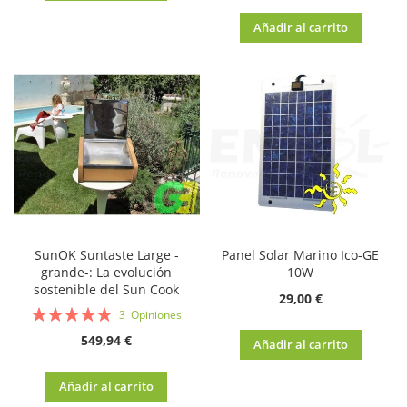
Añadir al carrito
SunOK Suntaste Large -
Panel Solar Marino Ico-GE
grande-: La evolución
10W
sostenible del Sun Cook
29,00 €
Valoración:
3
Opiniones
100%
549,94 €
Añadir al carrito
Añadir al carrito