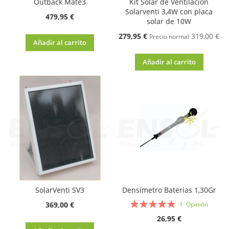
Outback Mate3
Kit Solar de Ventilación
Solarventi 3,4W con placa
479,95 €
solar de 10W
Oferta
279,95 €
319,00 €
Precio normal
Añadir al carrito
Añadir al carrito
SolarVenti SV3
Densímetro Baterias 1,30Gr
Valoración:
369,00 €
1
Opinión
100%
26,95 €