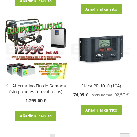
Añadir al carrito
Añadir al carrito
Kit Alternativo Fin de Semana
Steca PR 1010 (10A)
(sin paneles fotovoltaicos)
Oferta
74,05 €
92,57 €
Precio normal
1.295,00 €
Añadir al carrito
Añadir al carrito
Página