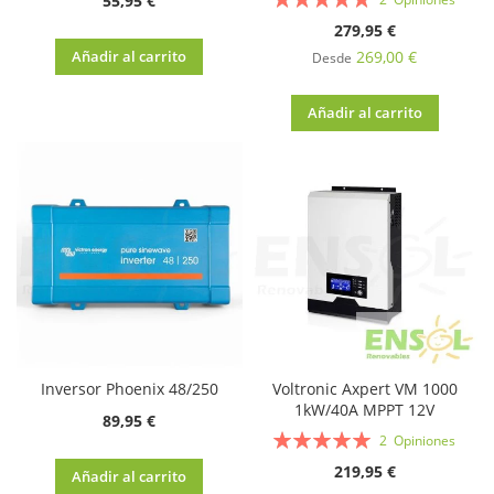
55,95 €
100%
279,95 €
Añadir al carrito
269,00 €
Desde
Añadir al carrito
Inversor Phoenix 48/250
Voltronic Axpert VM 1000
1kW/40A MPPT 12V
89,95 €
Valoración:
2
Opiniones
100%
219,95 €
Añadir al carrito