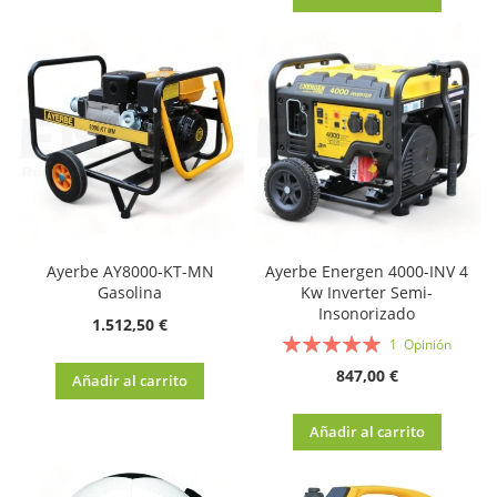
Ayerbe AY8000-KT-MN
Ayerbe Energen 4000-INV 4
Gasolina
Kw Inverter Semi-
Insonorizado
1.512,50 €
Valoración:
1
Opinión
100%
847,00 €
Añadir al carrito
Añadir al carrito