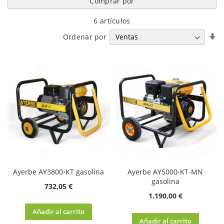
Comprar por
6
artículos
Fi
Ordenar por
Di
A
Ayerbe AY3800-KT gasolina
Ayerbe AY5000-KT-MN
gasolina
732,05 €
1.190,00 €
Añadir al carrito
Añadir al carrito