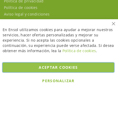
Política de privacidad
Política de cookies
Aviso legal y condiciones
Ce
En Ensol utilizamos cookies para ayudar a mejorar nuestros
servicios, hacer ofertas personalizadas y mejorar su
experiencia. Si no acepta las cookies opcionales a
continuación, su experiencia puede verse afectada. Si desea
obtener más información, lea la
Política de cookies
.
ACEPTAR COOKIES
Copyright © 2026. All rights reserved. Powered by
Bobaly Partners
.
PERSONALIZAR