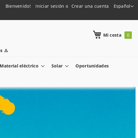
Lenguaje
Bienvenido!
Iniciar sesión
Crear una cuenta
Español
h
Mi cesta
s ⚠️
Material eléctrico
Solar
Oportunidades