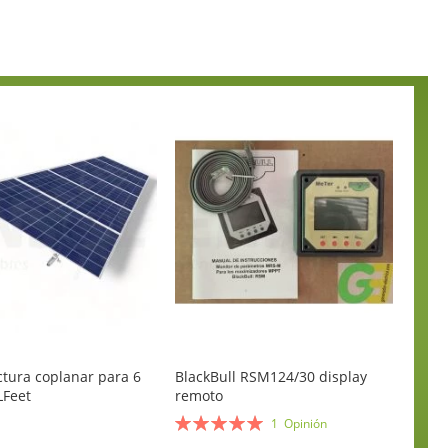
ctura coplanar para 6
BlackBull RSM124/30 display
LFeet
remoto
Valoración:
1
Opinión
100%