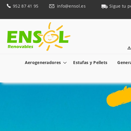
Ir
952 87 41 95
info@ensol.es
Sigue tu p
al
contenido
⚠
Aerogeneradores
Estufas y Pellets
Genera