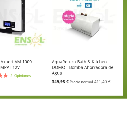
c Axpert VM 1000
AquaReturn Bath & Kitchen
1kW/40A MPPT 12V
DOMO - Bomba Ahorradora de
Agua
n:
2
Opiniones
Oferta
349,95 €
411,40 €
Precio normal