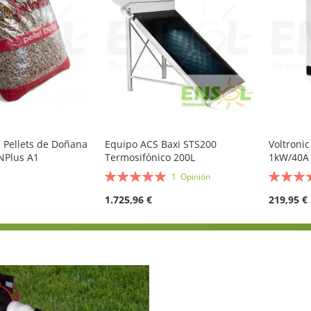
 Pellets de Doñana
Equipo ACS Baxi STS200
Voltroni
NPlus A1
Termosifónico 200L
Valoración:
Valoració
1
Opinión
100%
100%
1.725,96 €
219,95 €