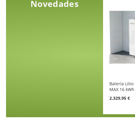
Novedades
Batería Liti
MAX 16 kWh
2.329,95 €
Añadir al carrito
Añadir al carrito
Añadir al carrito
Añadir al carrito