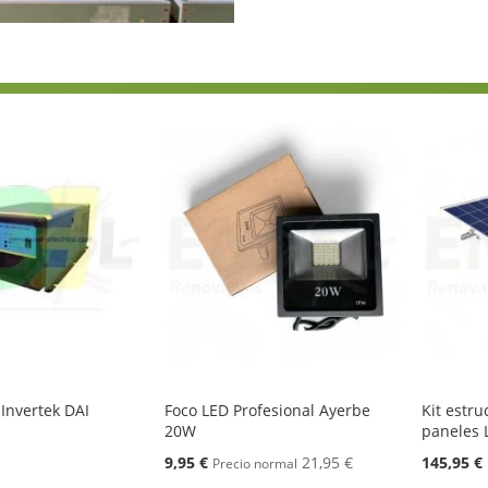
 Invertek DAI
Foco LED Profesional Ayerbe
Kit estru
20W
paneles 
Oferta
9,95 €
21,95 €
145,95 €
Precio normal