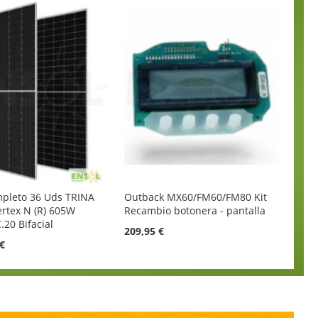
mpleto 36 Uds TRINA
Outback MX60/FM60/FM80 Kit
rtex N (R) 605W
Recambio botonera - pantalla
20 Bifacial
209,95 €
 €