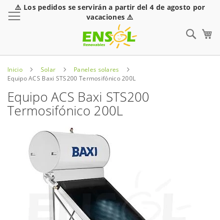
⚠️ Los pedidos se servirán a partir del 4 de agosto por
Toggle Nav
vacaciones ⚠️
Sear
Inicio
Solar
Paneles solares
Equipo ACS Baxi STS200 Termosifónico 200L
Equipo ACS Baxi STS200
Termosifónico 200L
Saltar
al
final
de
la
galería
de
imágenes