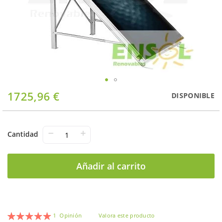
Saltar
1725,96 €
DISPONIBLE
al
comienzo
de
la
−
+
Cantidad
galería
de
imágenes
Añadir al carrito
Valoración:
1
Opinión
Valora este producto