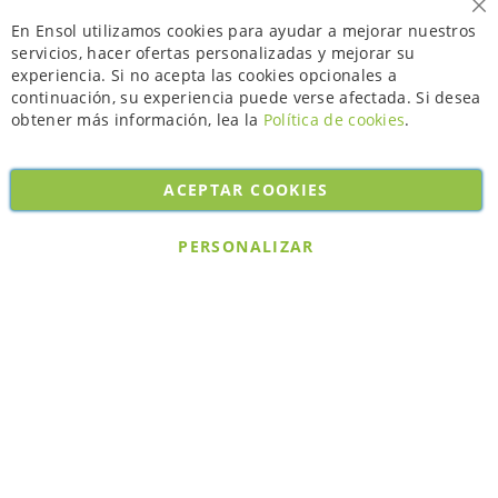
Ce
En Ensol utilizamos cookies para ayudar a mejorar nuestros
servicios, hacer ofertas personalizadas y mejorar su
experiencia. Si no acepta las cookies opcionales a
continuación, su experiencia puede verse afectada. Si desea
obtener más información, lea la
Política de cookies
.
ACEPTAR COOKIES
Copyright © 2026. All rights reserved. Powered by
Bobaly Partners
.
PERSONALIZAR