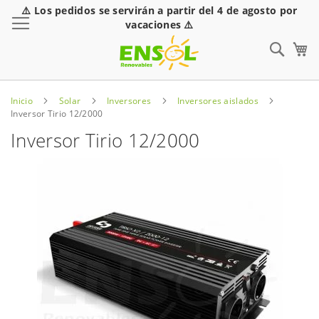
⚠️ Los pedidos se servirán a partir del 4 de agosto por
Toggle Nav
vacaciones ⚠️
Sear
Inicio
Solar
Inversores
Inversores aislados
Inversor Tirio 12/2000
Inversor Tirio 12/2000
Saltar
al
final
de
la
galería
de
imágenes