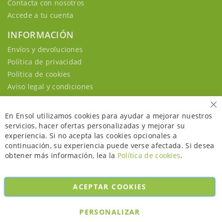
Contacta con nosotros
Accede a tu cuenta
INFORMACIÓN
Envíos y devoluciones
Política de privacidad
Política de cookies
Aviso legal y condiciones
Ce
En Ensol utilizamos cookies para ayudar a mejorar nuestros
servicios, hacer ofertas personalizadas y mejorar su
experiencia. Si no acepta las cookies opcionales a
continuación, su experiencia puede verse afectada. Si desea
obtener más información, lea la
Política de cookies
.
ACEPTAR COOKIES
Copyright © 2026. All rights reserved. Powered by
Bobaly Partners
.
PERSONALIZAR