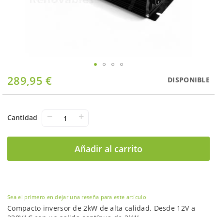
Saltar
289,95 €
DISPONIBLE
al
comienzo
de
la
−
+
Cantidad
galería
de
imágenes
Añadir al carrito
Sea el primero en dejar una reseña para este artículo
Compacto inversor de 2kW de alta calidad. Desde 12V a