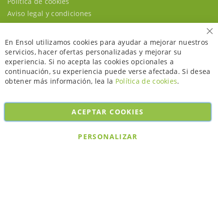
Política de cookies
Aviso legal y condiciones
Ce
En Ensol utilizamos cookies para ayudar a mejorar nuestros
servicios, hacer ofertas personalizadas y mejorar su
experiencia. Si no acepta las cookies opcionales a
continuación, su experiencia puede verse afectada. Si desea
obtener más información, lea la
Política de cookies
.
ACEPTAR COOKIES
Copyright © 2026. All rights reserved. Powered by
Bobaly Partners
.
PERSONALIZAR