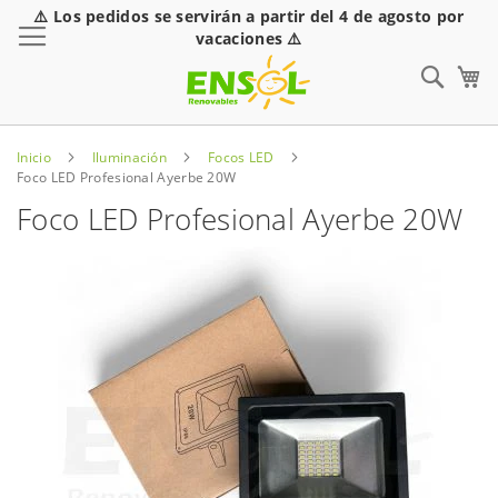
⚠️ Los pedidos se servirán a partir del 4 de agosto por
Toggle Nav
vacaciones ⚠️
Sear
Inicio
Iluminación
Focos LED
Foco LED Profesional Ayerbe 20W
Foco LED Profesional Ayerbe 20W
Saltar
al
final
de
la
galería
de
imágenes