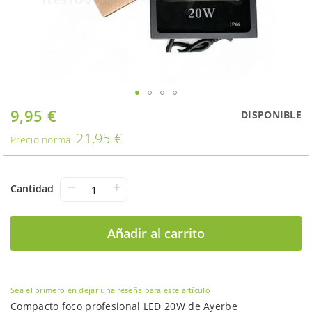
Saltar
9,95 €
Oferta
DISPONIBLE
al
21,95 €
comienzo
Precio normal
de
la
galería
−
+
Cantidad
de
imágenes
Añadir al carrito
Sea el primero en dejar una reseña para este artículo
Compacto foco profesional LED 20W de Ayerbe