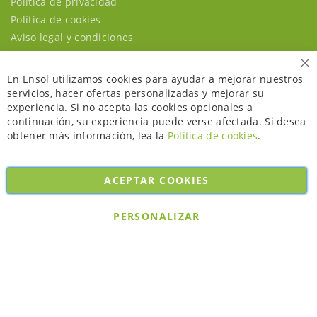
Política de privacidad
Política de cookies
Aviso legal y condiciones
Ce
En Ensol utilizamos cookies para ayudar a mejorar nuestros
servicios, hacer ofertas personalizadas y mejorar su
experiencia. Si no acepta las cookies opcionales a
continuación, su experiencia puede verse afectada. Si desea
obtener más información, lea la
Política de cookies
.
ACEPTAR COOKIES
Copyright © 2026. All rights reserved. Powered by
Bobaly Partners
.
PERSONALIZAR