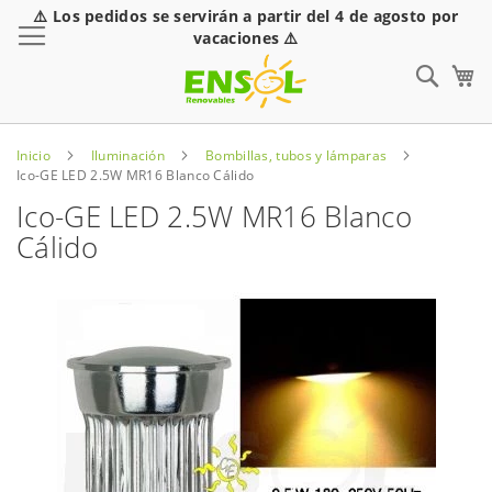
⚠️ Los pedidos se servirán a partir del 4 de agosto por
Toggle Nav
vacaciones ⚠️
Sear
Inicio
Iluminación
Bombillas, tubos y lámparas
Ico-GE LED 2.5W MR16 Blanco Cálido
Ico-GE LED 2.5W MR16 Blanco
Cálido
Saltar
al
final
de
la
galería
de
imágenes