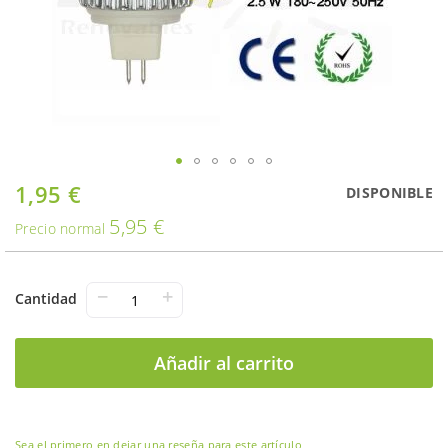
Saltar
1,95 €
Oferta
DISPONIBLE
al
5,95 €
comienzo
Precio normal
de
la
galería
−
+
Cantidad
de
imágenes
Añadir al carrito
Sea el primero en dejar una reseña para este artículo