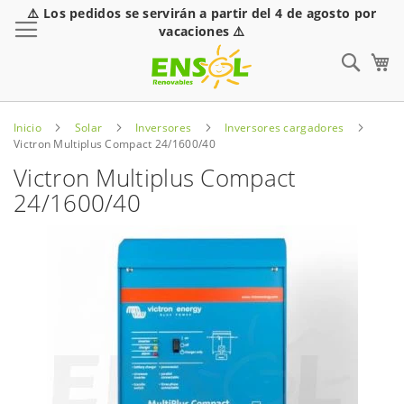
⚠️ Los pedidos se servirán a partir del 4 de agosto por
Toggle Nav
vacaciones ⚠️
Sear
Inicio
Solar
Inversores
Inversores cargadores
Victron Multiplus Compact 24/1600/40
Victron Multiplus Compact
24/1600/40
Saltar
al
final
de
la
galería
de
imágenes