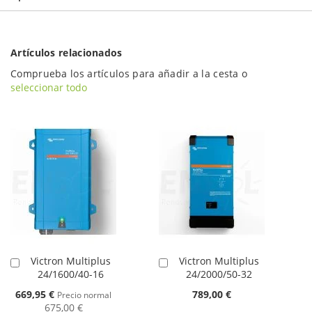
Artículos relacionados
Comprueba los artículos para añadir a la cesta o
seleccionar todo
Victron Multiplus
Victron Multiplus
Añadir
Añadir
24/1600/40-16
24/2000/50-32
al
al
carrito
carrito
Oferta
669,95 €
789,00 €
Precio normal
675,00 €