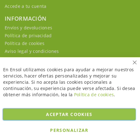
Accede a tu cuenta
INFORMACIÓN
Envíos y devoluciones
Política de privacidad
Política de cookies
Aviso legal y condiciones
Ce
En Ensol utilizamos cookies para ayudar a mejorar nuestros
servicios, hacer ofertas personalizadas y mejorar su
experiencia. Si no acepta las cookies opcionales a
continuación, su experiencia puede verse afectada. Si desea
obtener más información, lea la
Política de cookies
.
ACEPTAR COOKIES
Copyright © 2026. All rights reserved. Powered by
Bobaly Partners
.
PERSONALIZAR