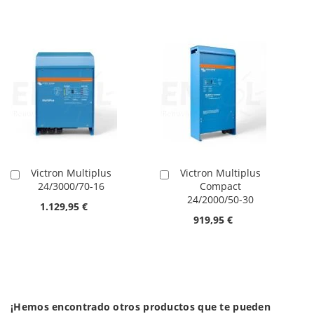
Victron Multiplus
Victron Multiplus
Añadir
Añadir
24/3000/70-16
Compact
al
al
24/2000/50-30
carrito
carrito
1.129,95 €
919,95 €
¡Hemos encontrado otros productos que te pueden