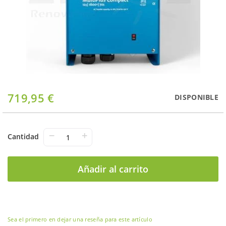
Saltar
719,95 €
DISPONIBLE
al
comienzo
de
la
−
+
Cantidad
galería
de
imágenes
Añadir al carrito
Sea el primero en dejar una reseña para este artículo