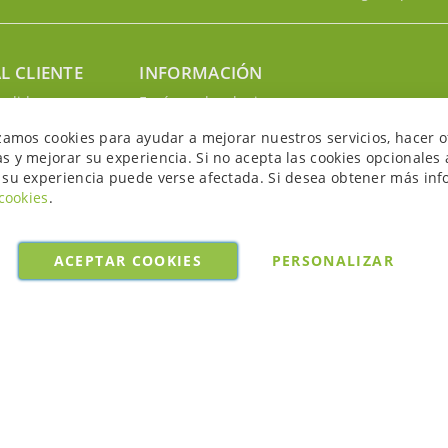
L CLIENTE
INFORMACIÓN
edidos
Envíos y devoluciones
nosotros
Política de privacidad
izamos cookies para ayudar a mejorar nuestros servicios, hacer o
uenta
Política de cookies
s y mejorar su experiencia. Si no acepta las cookies opcionales 
Aviso legal y condiciones
 su experiencia puede verse afectada. Si desea obtener más inf
 cookies
.
ACEPTAR COOKIES
PERSONALIZAR