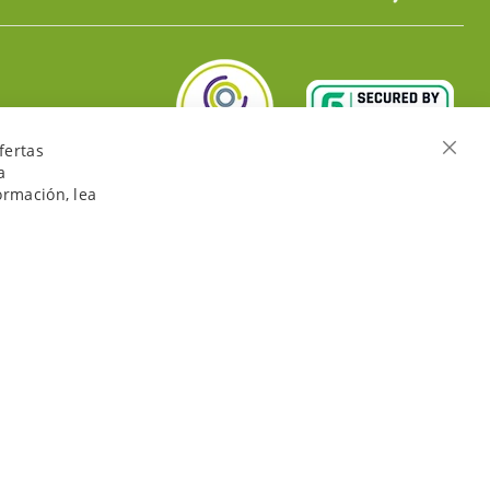
fertas
Cerra
a
ormación, lea