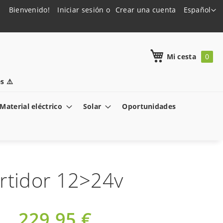
Lenguaje
Bienvenido!
Iniciar sesión
Crear una cuenta
Español
h
Mi cesta
s ⚠️
Material eléctrico
Solar
Oportunidades
rtidor 12>24v
229,95 €