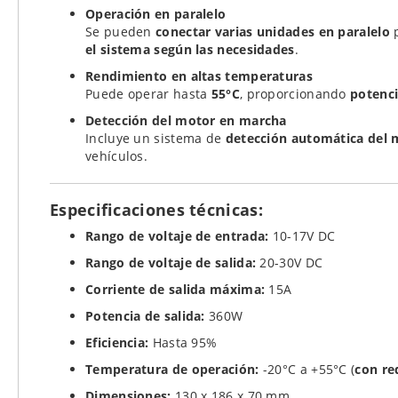
Operación en paralelo
Se pueden
conectar varias unidades en paralelo
p
el sistema según las necesidades
.
Rendimiento en altas temperaturas
Puede operar hasta
55°C
, proporcionando
potenc
Detección del motor en marcha
Incluye un sistema de
detección automática del 
vehículos.
Especificaciones técnicas:
Rango de voltaje de entrada:
10-17V DC
Rango de voltaje de salida:
20-30V DC
Corriente de salida máxima:
15A
Potencia de salida:
360W
Eficiencia:
Hasta 95%
Temperatura de operación:
-20°C a +55°C (
con re
Dimensiones:
130 x 186 x 70 mm