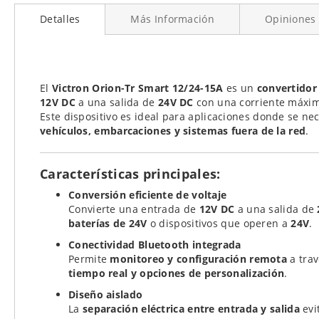
al
Detalles
Más Información
Opiniones
comienzo
de
la
galería
de
El
Victron Orion-Tr Smart 12/24-15A
es un
convertidor
imágenes
12V DC
a una salida de
24V DC
con una corriente máxi
Este dispositivo es ideal para aplicaciones donde se nec
vehículos, embarcaciones y sistemas fuera de la red
.
Características principales:
Conversión eficiente de voltaje
Convierte una entrada de
12V DC
a una salida de
baterías de 24V
o dispositivos que operen a
24V
.
Conectividad Bluetooth integrada
Permite
monitoreo y configuración remota
a trav
tiempo real y opciones de personalización
.
Diseño aislado
La
separación eléctrica entre entrada y salida
evi