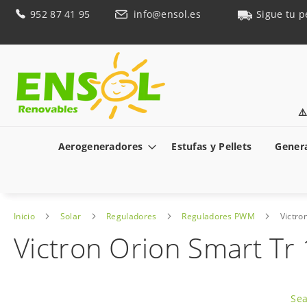
Ir
952 87 41 95
info@ensol.es
Sigue tu p
al
contenido
⚠
Aerogeneradores
Estufas y Pellets
Genera
Inicio
Solar
Reguladores
Reguladores PWM
Victro
Victron Orion Smart Tr
Saltar
al
Sea
final