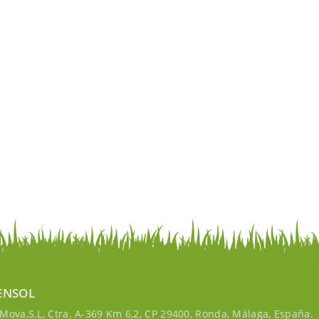
ENSOL
ova,S.L, Ctra. A-369 Km 6,2, CP 29400, Ronda, Málaga, España.