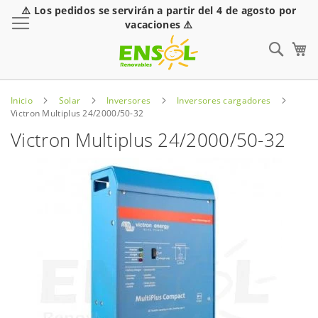
⚠️ Los pedidos se servirán a partir del 4 de agosto por
Toggle Nav
vacaciones ⚠️
Sear
Inicio
Solar
Inversores
Inversores cargadores
Victron Multiplus 24/2000/50-32
Victron Multiplus 24/2000/50-32
Saltar
al
final
de
la
galería
de
imágenes