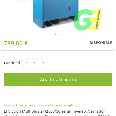
Saltar
789,00 €
DISPONIBLE
al
comienzo
de
la
−
+
Cantidad
galería
de
imágenes
Añadir al carrito
Sea el primero en dejar una reseña para este artículo
El Victron Multiplus 24/2000/50 es un inversor/cargador