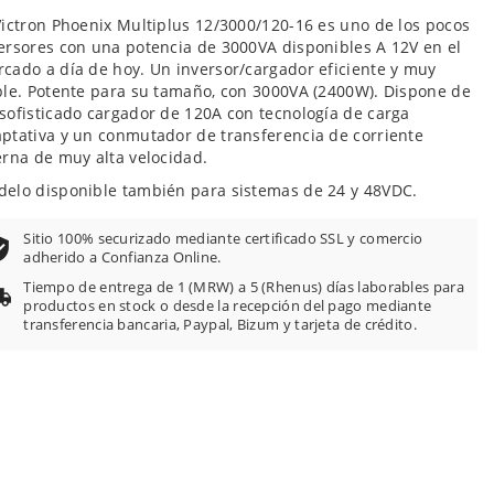
Victron Phoenix Multiplus 12/3000/120-16 es uno de los pocos
ersores con una potencia de 3000VA disponibles A 12V en el
cado a día de hoy. Un inversor/cargador eficiente y muy
ble. Potente para su tamaño, con 3000VA (2400W). Dispone de
sofisticado cargador de 120A con tecnología de carga
ptativa y un conmutador de transferencia de corriente
erna de muy alta velocidad.
elo disponible también para sistemas de 24 y 48VDC.
Sitio 100% securizado mediante certificado SSL y comercio
adherido a Confianza Online.
Tiempo de entrega de 1 (MRW) a 5 (Rhenus) días laborables para
productos en stock o desde la recepción del pago mediante
transferencia bancaria, Paypal, Bizum y tarjeta de crédito.