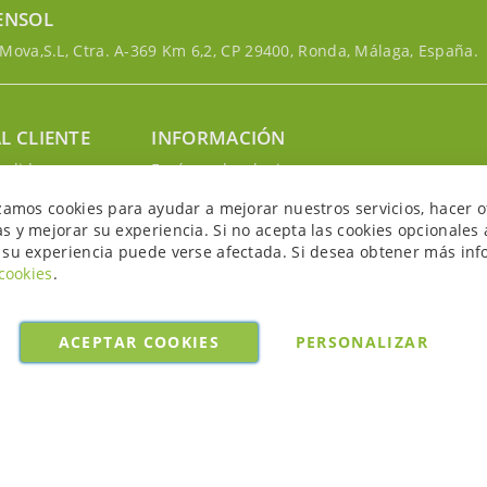
ENSOL
ova,S.L, Ctra. A-369 Km 6,2, CP 29400, Ronda, Málaga, España.
L CLIENTE
INFORMACIÓN
edidos
Envíos y devoluciones
nosotros
Política de privacidad
izamos cookies para ayudar a mejorar nuestros servicios, hacer o
uenta
Política de cookies
s y mejorar su experiencia. Si no acepta las cookies opcionales 
Aviso legal y condiciones
 su experiencia puede verse afectada. Si desea obtener más inf
 cookies
.
ACEPTAR COOKIES
PERSONALIZAR