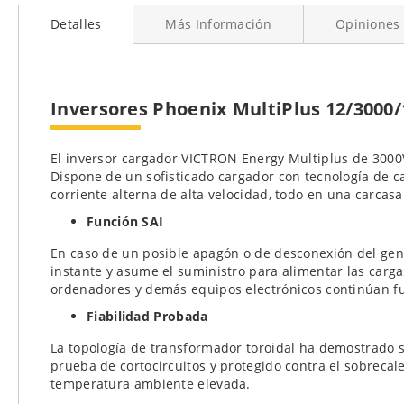
al
Detalles
Más Información
Opiniones
comienzo
de
la
galería
de
Inversores Phoenix MultiPlus 12/3000/
imágenes
El inversor cargador VICTRON Energy Multiplus de 3000
Dispone de un sofisticado cargador con tecnología de 
corriente alterna de alta velocidad, todo en una carca
Función SAI
En caso de un posible apagón o de desconexión del gene
instante y asume el suministro para alimentar las carg
ordenadores y demás equipos electrónicos continúan fu
Fiabilidad Probada
La topología de transformador toroidal ha demostrado su
prueba de cortocircuitos y protegido contra el sobrecal
temperatura ambiente elevada.