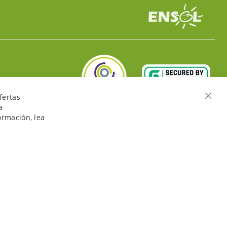
fertas
Cerra
a
ormación, lea