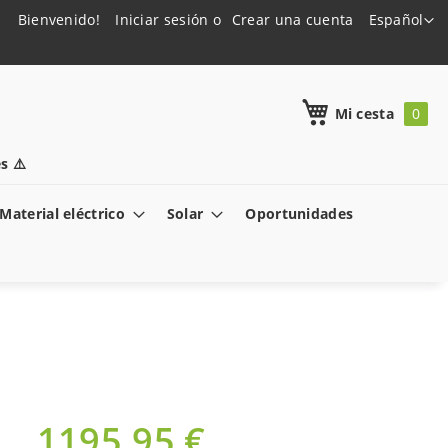
Lenguaje
Bienvenido!
Iniciar sesión
Crear una cuenta
Español
h
Mi cesta
s ⚠️
Material eléctrico
Solar
Oportunidades
1195,95 €