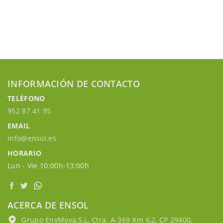
INFORMACIÓN DE CONTACTO
TELÉFONO
952 87 41 95
EMAIL
info@ensol.es
HORARIO
Lun - Vie 10:00h-13:00h
ACERCA DE ENSOL
Grupo EnyMova,S.L, Ctra. A-369 Km 6,2, CP 29400,