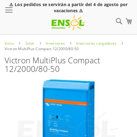
⚠️ Los pedidos se servirán a partir del 4 de agosto por
Toggle Nav
vacaciones ⚠️
Sear
Inicio
Solar
Inversores
Inversores cargadores
Victron MultiPlus Compact 12/2000/80-50
Victron MultiPlus Compact
12/2000/80-50
Saltar
al
final
de
la
galería
de
imágenes