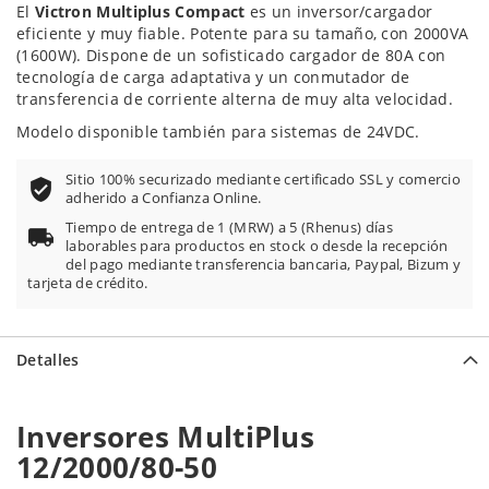
100
100
% of
El
Victron Multiplus Compact
es un inversor/cargador
eficiente y muy fiable. Potente para su tamaño, con 2000VA
(1600W). Dispone de un sofisticado cargador de 80A con
tecnología de carga adaptativa y un conmutador de
transferencia de corriente alterna de muy alta velocidad.
Modelo disponible también para sistemas de 24VDC.
Sitio 100% securizado mediante certificado SSL y comercio
adherido a Confianza Online.
Tiempo de entrega de 1 (MRW) a 5 (Rhenus) días
laborables para productos en stock o desde la recepción
del pago mediante transferencia bancaria, Paypal, Bizum y
tarjeta de crédito.
Detalles
Inversores
MultiPlus
12/2000/80-50