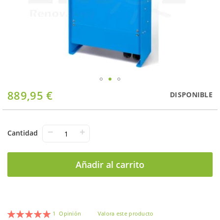
Saltar
889,95 €
DISPONIBLE
al
comienzo
de
la
−
+
Cantidad
galería
de
imágenes
Añadir al carrito
Valoración:
1
Opinión
Valora este producto