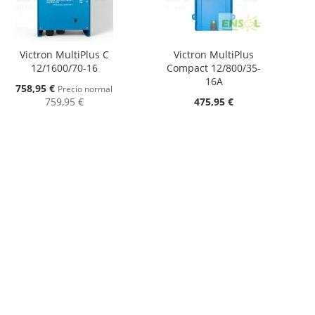
Victron MultiPlus C
Victron MultiPlus
12/1600/70-16
Compact 12/800/35-
16A
Oferta
758,95 €
Precio normal
759,95 €
475,95 €