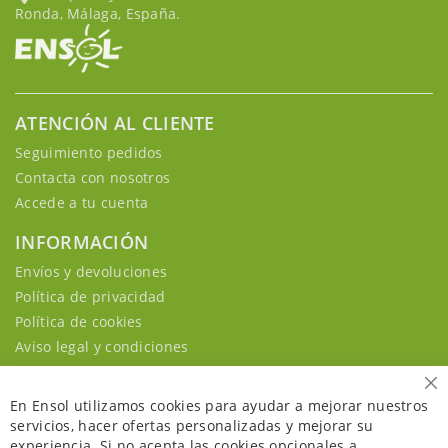
Ronda, Málaga, España.
ATENCIÓN AL CLIENTE
Seguimiento pedidos
Contacta con nosotros
Accede a tu cuenta
INFORMACIÓN
Envíos y devoluciones
Política de privacidad
Política de cookies
Aviso legal y condiciones
Ce
En Ensol utilizamos cookies para ayudar a mejorar nuestros
servicios, hacer ofertas personalizadas y mejorar su
experiencia. Si no acepta las cookies opcionales a