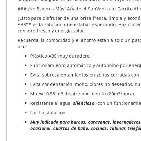
### ¡No Esperes Más! Añade el SunVent a tu Carrito Ah
¿Listo para disfrutar de una brisa fresca, limpia y econ
ABS** es la solución que estabas esperando. Haz clic en
con aire fresco y energía solar.
Recuerda, la comodidad y el ahorro están a solo un paso
uso!
Plástico ABS muy duradero.
Funcionamiento automático y autónomo por energi
Evita sobrecalentamientos en zonas cerradas con l
Evita condensación, moho, olores no deseados, h
Mueve 0,33 m3 de aire por minuto.(20m3/hora)
Resistente al agua,
silencioso
-con un funcionamie
Facil instalación
Muy indicado para barcos, caravanas, invernaderos,
ocasional, cuartos de baño, cocinas, cabinas telefó