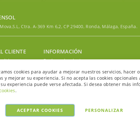
ENSOL
ova,S.L, Ctra. A-369 Km 6,2, CP 29400, Ronda, Málaga, España.
L CLIENTE
INFORMACIÓN
edidos
Envíos y devoluciones
nosotros
Política de privacidad
izamos cookies para ayudar a mejorar nuestros servicios, hacer o
uenta
Política de cookies
s y mejorar su experiencia. Si no acepta las cookies opcionales 
Aviso legal y condiciones
 su experiencia puede verse afectada. Si desea obtener más inf
 cookies
.
ACEPTAR COOKIES
PERSONALIZAR