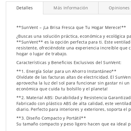
al
Detalles
Más Información
Opiniones
comienzo
de
la
galería
**SunVent – ¡La Brisa Fresca que Tu Hogar Merece!**
de
¿Buscas una solución práctica, económica y ecológica p
imágenes
**SunVent** es la opción perfecta para ti. Este venti
resistente, ofreciéndote una experiencia increíble que 
hogar o lugar de trabajo.
Características y Beneficios Exclusivos del SunVent:
**1. Energía Solar para un Ahorro Instantáneo**
Olvídate de las facturas altas de electricidad. El SunVen
aprovecha la luz del sol para funcionar sin gastar ni un
económica que cuida tu bolsillo y el planeta!
**2. Material ABS: Durabilidad y Resistencia Garantiza
Fabricado con plástico ABS de alta calidad, este ventila
diario. Perfecto para interiores y exteriores, soporta el
**3. Diseño Compacto y Portátil**
Su tamaño compacto y peso ligero hacen que ea ideal pa