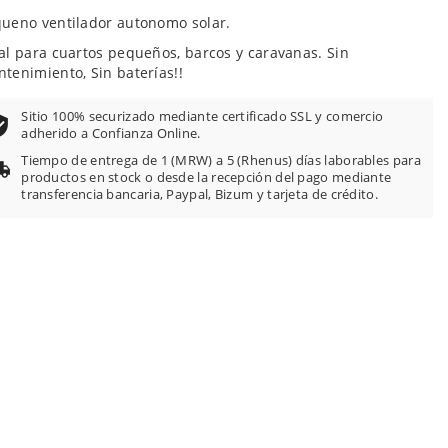
ueno ventilador autonomo solar.
al para cuartos pequeños, barcos y caravanas. Sin
tenimiento, Sin baterías!!
Sitio 100% securizado mediante certificado SSL y comercio
adherido a Confianza Online.
Tiempo de entrega de 1 (MRW) a 5 (Rhenus) días laborables para
productos en stock o desde la recepción del pago mediante
transferencia bancaria, Paypal, Bizum y tarjeta de crédito.