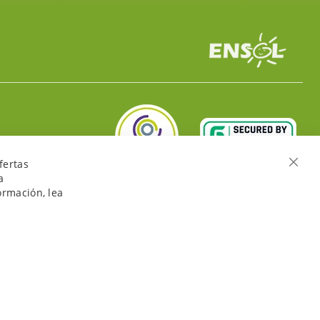
fertas
Cerra
a
ormación, lea