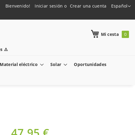
Lenguaje
Bienvenido!
Iniciar sesión
Crear una cuenta
Español
h
Mi cesta
s ⚠️
Material eléctrico
Solar
Oportunidades
47,95 €