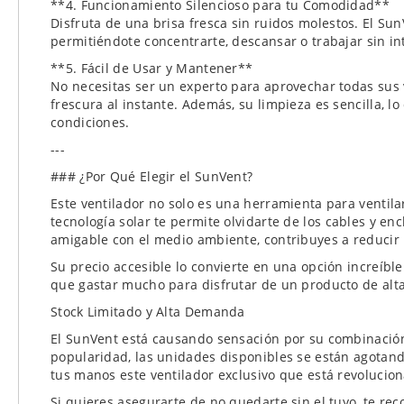
**4. Funcionamiento Silencioso para tu Comodidad**
Disfruta de una brisa fresca sin ruidos molestos. El Su
permitiéndote concentrarte, descansar o trabajar sin in
**5. Fácil de Usar y Mantener**
No necesitas ser un experto para aprovechar todas sus ve
frescura al instante. Además, su limpieza es sencilla, 
condiciones.
---
### ¿Por Qué Elegir el SunVent?
Este ventilador no solo es una herramienta para ventilar
tecnología solar te permite olvidarte de los cables y e
amigable con el medio ambiente, contribuyes a reducir 
Su precio accesible lo convierte en una opción increíbl
que gastar mucho para disfrutar de un producto de alt
Stock Limitado y Alta Demanda
El SunVent está causando sensación por su combinación 
popularidad, las unidades disponibles se están agotan
tus manos este ventilador exclusivo que está revolucio
Si quieres asegurarte de no quedarte sin el tuyo, te re