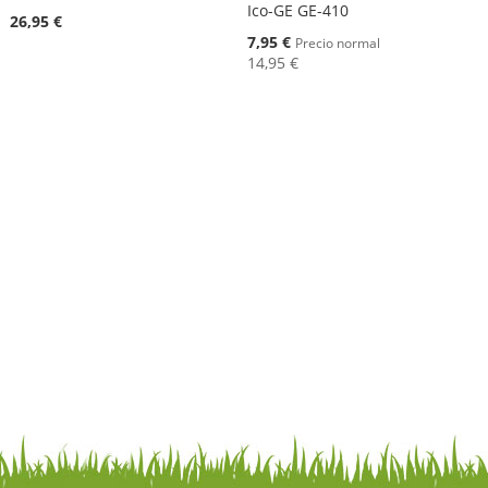
Ico-GE GE-410
26,95 €
Oferta
7,95 €
Precio normal
14,95 €