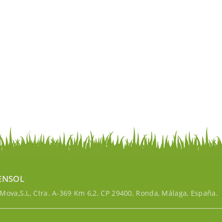
ENSOL
ova,S.L, Ctra. A-369 Km 6,2, CP 29400, Ronda, Málaga, España.