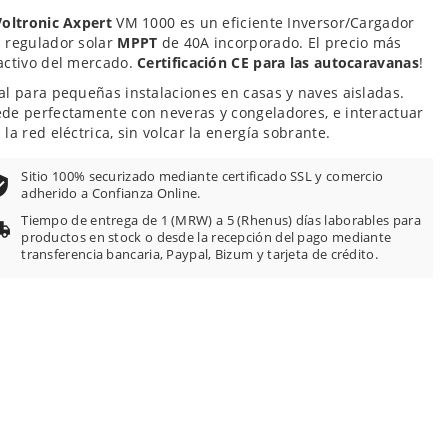
100
f
Voltronic Axpert
VM 1000 es un eficiente Inversor/Cargador
 regulador solar
MPPT
de 40A incorporado. El precio más
activo del mercado.
Certificación CE para las autocaravanas
!
al para pequeñas instalaciones en casas y naves aisladas.
de perfectamente con neveras y congeladores, e interactuar
 la red eléctrica, sin volcar la energía sobrante.
Sitio 100% securizado mediante certificado SSL y comercio
adherido a Confianza Online.
Tiempo de entrega de 1 (MRW) a 5 (Rhenus) días laborables para
productos en stock o desde la recepción del pago mediante
transferencia bancaria, Paypal, Bizum y tarjeta de crédito.