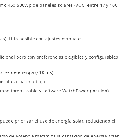
imo 450-500Wp de paneles solares (VOC: entre 17 y 100
as). Litio posible con ajustes manuales.
icional pero con preferencias elegibles y configurables
ortes de energía (<10 ms).
eratura, bateria baja.
monitoreo - cable y software WatchPower (incuido).
uede priorizar el uso de energía solar, reduciendo el
ximo de Potencia maximiza la captación de energía solar