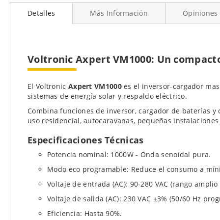
al
Detalles
Más Información
Opiniones
comienzo
de
la
galería
de
Voltronic Axpert VM1000
: Un compacto
imágenes
El Voltronic
Axpert VM1000
es el inversor-cargador ma
sistemas de energía solar y respaldo eléctrico.
Combina funciones de inversor, cargador de baterías y c
uso residencial, autocaravanas, pequeñas instalaciones
Especificaciones Técnicas
Potencia nominal: 1000W - Onda senoidal pura.
Modo eco programable: Reduce el consumo a mín
Voltaje de entrada (AC): 90-280 VAC (rango amplio
Voltaje de salida (AC): 230 VAC ±3% (50/60 Hz pro
Eficiencia: Hasta 90%.