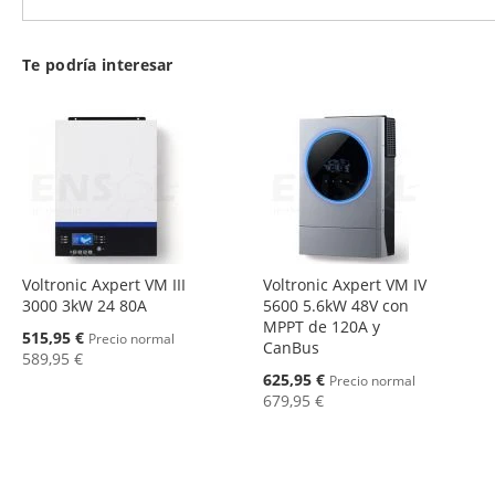
Te podría interesar
Voltronic Axpert VM III
Voltronic Axpert VM IV
3000 3kW 24 80A
5600 5.6kW 48V con
MPPT de 120A y
Oferta
515,95 €
Precio normal
CanBus
589,95 €
Oferta
625,95 €
Precio normal
679,95 €