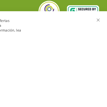
fertas
Cerra
a
ormación, lea