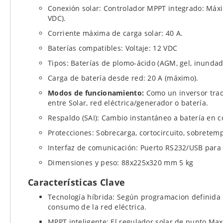
Conexión solar: Controlador MPPT integrado: Máx
VDC).
Corriente máxima de carga solar: 40 A.
Baterías compatibles: Voltaje: 12 VDC
Tipos: Baterías de plomo-ácido (AGM, gel, inundad
Carga de batería desde red: 20 A (máximo).
Modos de funcionamiento:
Como un inversor trad
entre Solar, red eléctrica/generador o batería.
Respaldo (SAI): Cambio instantáneo a batería en c
Protecciones: Sobrecarga, cortocircuito, sobretemp
Interfaz de comunicación: Puerto RS232/USB para 
Dimensiones y peso: 88x225x320 mm 5 kg
Características Clave
Tecnología híbrida: Según programacion definida p
consumo de la red eléctrica.
MPPT inteligente: El regulador solar de punto Ma