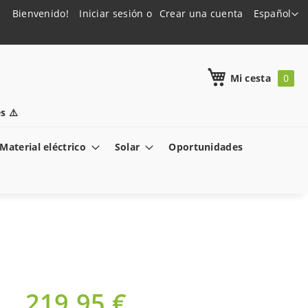
Lenguaje
Bienvenido!
Iniciar sesión
Crear una cuenta
Español
h
Mi cesta
s ⚠️
Material eléctrico
Solar
Oportunidades
219,95 €