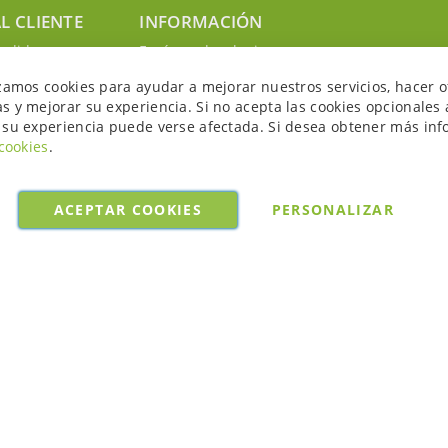
L CLIENTE
INFORMACIÓN
edidos
Envíos y devoluciones
nosotros
Política de privacidad
izamos cookies para ayudar a mejorar nuestros servicios, hacer o
uenta
Política de cookies
s y mejorar su experiencia. Si no acepta las cookies opcionales 
Aviso legal y condiciones
 su experiencia puede verse afectada. Si desea obtener más inf
 cookies
.
ACEPTAR COOKIES
PERSONALIZAR