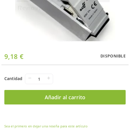
Saltar
9,18 €
DISPONIBLE
al
comienzo
de
la
−
+
Cantidad
galería
de
imágenes
Añadir al carrito
Sea el primero en dejar una reseña para este artículo