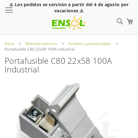
⚠️ Los pedidos se servirán a partir del 4 de agosto por
Toggle Nav
vacaciones ⚠️
Sear
Inicio
Material eléctrico
Fusibles y portafusibles
Portafusible C80 22x58 100A Industrial
Portafusible C80 22x58 100A
Industrial
Saltar
al
final
de
la
galería
de
imágenes