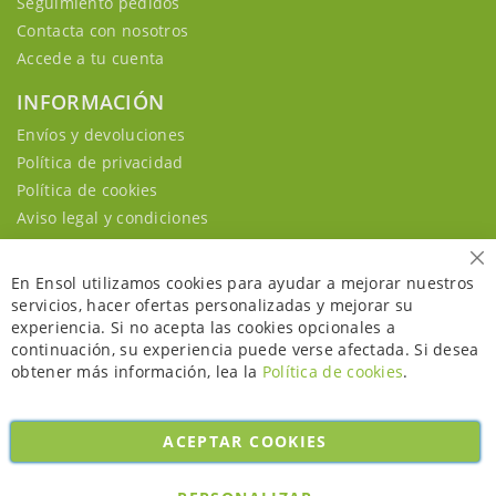
Seguimiento pedidos
Contacta con nosotros
Accede a tu cuenta
INFORMACIÓN
Envíos y devoluciones
Política de privacidad
Política de cookies
Aviso legal y condiciones
Ce
En Ensol utilizamos cookies para ayudar a mejorar nuestros
servicios, hacer ofertas personalizadas y mejorar su
experiencia. Si no acepta las cookies opcionales a
continuación, su experiencia puede verse afectada. Si desea
obtener más información, lea la
Política de cookies
.
ACEPTAR COOKIES
Copyright © 2026. All rights reserved. Powered by
Bobaly Partners
.