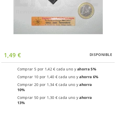
Saltar
1,49 €
DISPONIBLE
al
comienzo
de
Comprar 5 por
1,42 €
cada uno y
ahorra
5
%
la
Comprar 10 por
1,40 €
cada uno y
ahorra
6
%
galería
de
Comprar 20 por
1,34 €
cada uno y
ahorra
imágenes
10
%
Comprar 50 por
1,30 €
cada uno y
ahorra
13
%