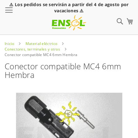
⚠️ Los pedidos se servirán a partir del 4 de agosto por
Toggle Nav
vacaciones ⚠️
Sear
Inicio
Material eléctrico
Conectores, terminales y otros
Conector compatible MC4 6mm Hembra
Conector compatible MC4 6mm
Hembra
Saltar
al
final
de
la
galería
de
imágenes