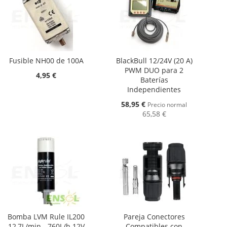
Fusible NH00 de 100A
BlackBull 12/24V (20 A)
PWM DUO para 2
4,95 €
Baterías
Independientes
Oferta
58,95 €
Precio normal
65,58 €
Bomba LVM Rule IL200
Pareja Conectores
12,7L/min - 760L/h 12V
Compatibles con