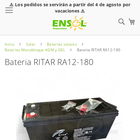
⚠️ Los pedidos se servirán a partir del 4 de agosto por
Toggle Nav
vacaciones ⚠️
Sear
Inicio
Solar
Baterías solares
Baterías Monobloque AGM y GEL
Bateria RITAR RA12-180
Bateria RITAR RA12-180
Saltar
al
final
de
la
galería
de
imágenes