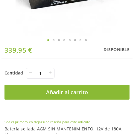
Saltar
339,95 €
DISPONIBLE
al
comienzo
de
la
−
+
Cantidad
galería
de
imágenes
Añadir al carrito
Sea el primero en dejar una reseña para este artículo
Batería sellada AGM SIN MANTENIMIENTO. 12V de 180A.