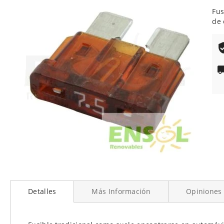
de
Fus
la
de 
galería
de
imágenes
Saltar
al
Detalles
Más Información
Opiniones
comienzo
de
la
galería