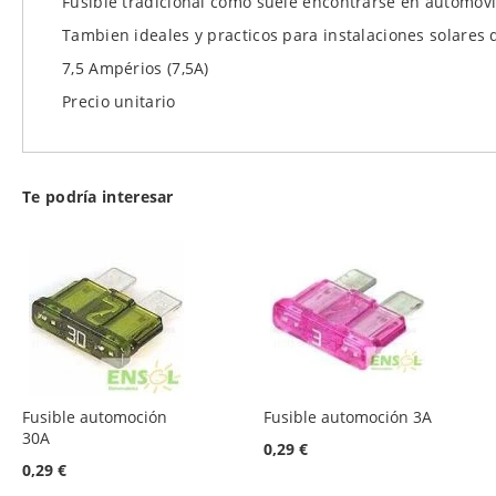
Fusible tradicional como suele encontrarse en automóvi
de
Tambien ideales y practicos para instalaciones solares 
imágenes
7,5 Ampérios (7,5A)
Precio unitario
Te podría interesar
Fusible automoción
Fusible automoción 3A
30A
0,29 €
0,29 €