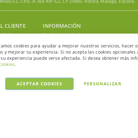
ova,S.L, Ctra. A-369 Km 6,2, CP 29400, Ronda, Málaga, España.
L CLIENTE
INFORMACIÓN
edidos
Envíos y devoluciones
nosotros
Política de privacidad
izamos cookies para ayudar a mejorar nuestros servicios, hacer o
uenta
Política de cookies
s y mejorar su experiencia. Si no acepta las cookies opcionales 
Aviso legal y condiciones
 su experiencia puede verse afectada. Si desea obtener más inf
 cookies
.
ACEPTAR COOKIES
PERSONALIZAR