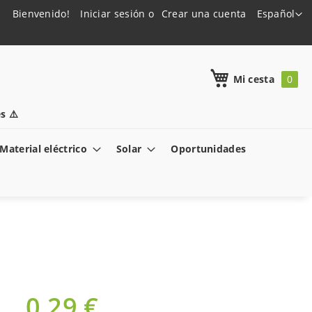
Lenguaje
Bienvenido!
Iniciar sesión
Crear una cuenta
Español
h
Mi cesta
s ⚠️
Material eléctrico
Solar
Oportunidades
0,29 €