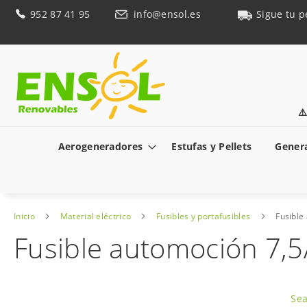
Ir
952 87 41 95
info@ensol.es
Sigue tu p
al
contenido
⚠
Aerogeneradores
Estufas y Pellets
Genera
Inicio
Material eléctrico
Fusibles y portafusibles
Fusible
Fusible automoción 7,5
Saltar
al
Sea
final