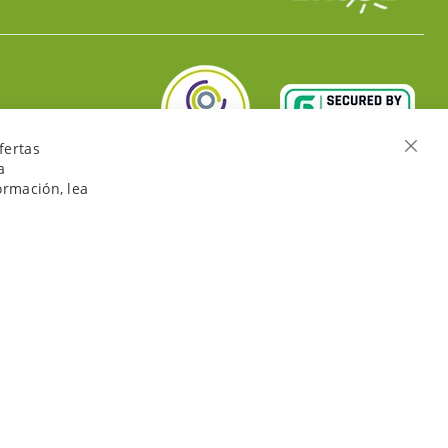
fertas
Cerra
a
ormación, lea