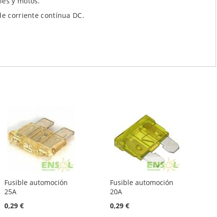
les y motos.
de corriente contínua DC.
Fusible automoción
Fusible automoción
25A
20A
0,29 €
0,29 €