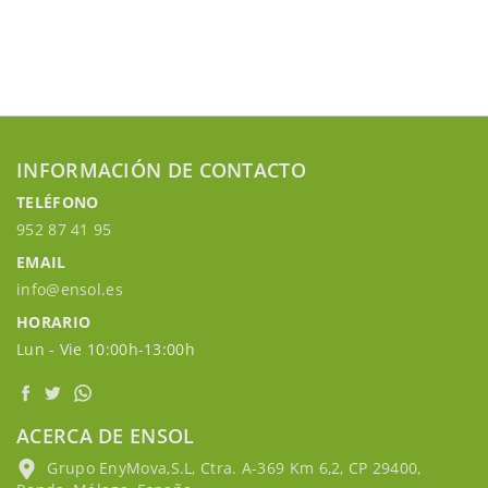
INFORMACIÓN DE CONTACTO
TELÉFONO
952 87 41 95
EMAIL
info@ensol.es
HORARIO
Lun - Vie 10:00h-13:00h
ACERCA DE ENSOL
Grupo EnyMova,S.L, Ctra. A-369 Km 6,2, CP 29400,