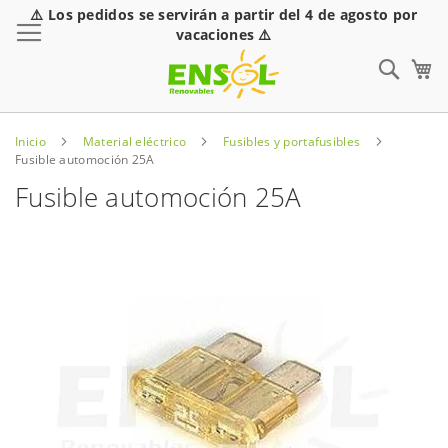
⚠️ Los pedidos se servirán a partir del 4 de agosto por
Toggle Nav
vacaciones ⚠️
Sear
Inicio
Material eléctrico
Fusibles y portafusibles
Fusible automoción 25A
Fusible automoción 25A
Saltar
al
final
de
la
galería
de
imágenes