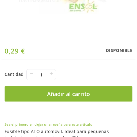
Saltar
0,29 €
DISPONIBLE
al
comienzo
de
la
−
+
Cantidad
galería
de
imágenes
Añadir al carrito
Sea el primero en dejar una reseña para este artículo
Fusible tipo ATO automóvil. Ideal para pequeñas