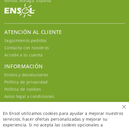
Ronda, Málaga, España.
ATENCIÓN AL CLIENTE
Seguimiento pedidos
Contacta con nosotros
Accede a tu cuenta
INFORMACIÓN
Envíos y devoluciones
Política de privacidad
Política de cookies
Aviso legal y condiciones
Ce
En Ensol utilizamos cookies para ayudar a mejorar nuestros
servicios, hacer ofertas personalizadas y mejorar su
experiencia. Si no acepta las cookies opcionales a