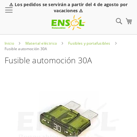
⚠️ Los pedidos se servirán a partir del 4 de agosto por
Toggle Nav
vacaciones ⚠️
Sear
Inicio
Material eléctrico
Fusibles y portafusibles
Fusible automoción 30A
Fusible automoción 30A
Saltar
al
final
de
la
galería
de
imágenes