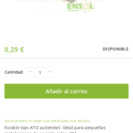
Saltar
0,29 €
DISPONIBLE
al
comienzo
de
la
−
+
Cantidad
galería
de
imágenes
Añadir al carrito
Sea el primero en dejar una reseña para este artículo
Fusible tipo ATO automóvil. Ideal para pequeñas