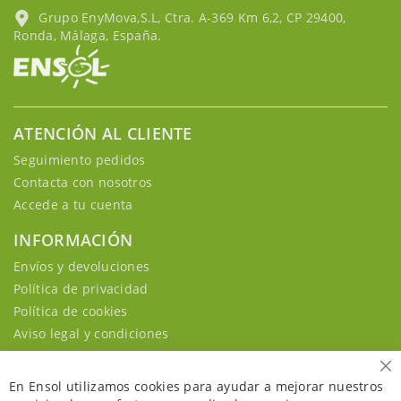
Grupo EnyMova,S.L, Ctra. A-369 Km 6,2, CP 29400,
Ronda, Málaga, España.
ATENCIÓN AL CLIENTE
Seguimiento pedidos
Contacta con nosotros
Accede a tu cuenta
INFORMACIÓN
Envíos y devoluciones
Política de privacidad
Política de cookies
Aviso legal y condiciones
Ce
En Ensol utilizamos cookies para ayudar a mejorar nuestros