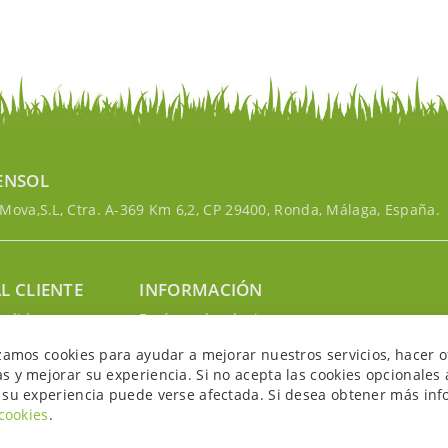
ENSOL
ova,S.L, Ctra. A-369 Km 6,2, CP 29400, Ronda, Málaga, España.
L CLIENTE
INFORMACIÓN
edidos
Envíos y devoluciones
nosotros
Política de privacidad
izamos cookies para ayudar a mejorar nuestros servicios, hacer o
uenta
Política de cookies
s y mejorar su experiencia. Si no acepta las cookies opcionales 
Aviso legal y condiciones
 su experiencia puede verse afectada. Si desea obtener más inf
 cookies
.