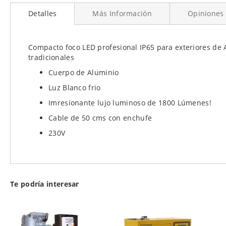
al
Detalles
Más Información
Opiniones
comienzo
de
la
galería
Compacto foco LED profesional IP65 para exteriores de 
de
tradicionales
imágenes
Cuerpo de Aluminio
Luz Blanco frio
Imresionante lujo luminoso de 1800 Lúmenes!
Cable de 50 cms con enchufe
230V
Te podría interesar