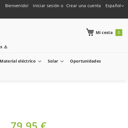
Lenguaje
Bienvenido!
Iniciar sesión
Crear una cuenta
Español
h
Mi cesta
s ⚠️
Material eléctrico
Solar
Oportunidades
79,95 €
Oferta