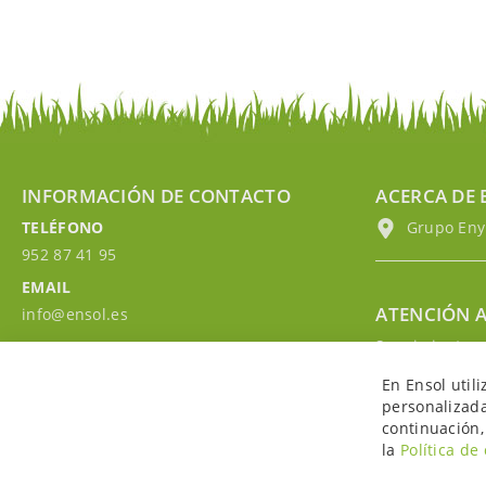
INFORMACIÓN DE CONTACTO
ACERCA DE 
TELÉFONO
Grupo EnyM
952 87 41 95
EMAIL
ATENCIÓN A
info@ensol.es
Seguimiento p
HORARIO
Contacta con 
Lun - Vie 10:00h-13:00h
En Ensol util
Accede a tu c
personalizada
continuación,
la
Política de