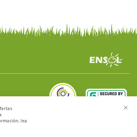
fertas
Cerra
a
ormación, lea