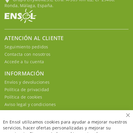
Ronda, Málaga, España.
ATENCIÓN AL CLIENTE
Seguimiento pedidos
Contacta con nosotros
Accede a tu cuenta
INFORMACIÓN
Envíos y devoluciones
Política de privacidad
Política de cookies
Aviso legal y condiciones
Ce
En Ensol utilizamos cookies para ayudar a mejorar nuestros
servicios, hacer ofertas personalizadas y mejorar su