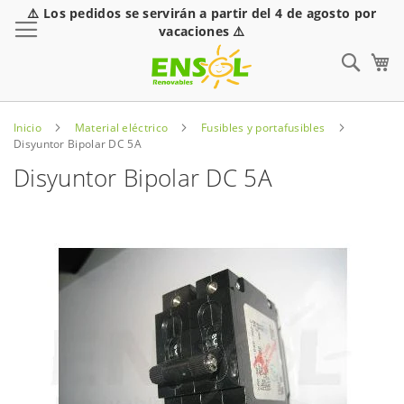
⚠️ Los pedidos se servirán a partir del 4 de agosto por
Toggle Nav
vacaciones ⚠️
Sear
Inicio
Material eléctrico
Fusibles y portafusibles
Disyuntor Bipolar DC 5A
Disyuntor Bipolar DC 5A
Saltar
al
final
de
la
galería
de
imágenes