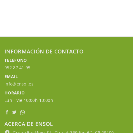
INFORMACIÓN DE CONTACTO
TELÉFONO
952 87 41 95
EMAIL
info@ensol.es
HORARIO
Lun - Vie 10:00h-13:00h
ACERCA DE ENSOL
Grupo EnyMova,S.L, Ctra. A-369 Km 6,2, CP 29400,