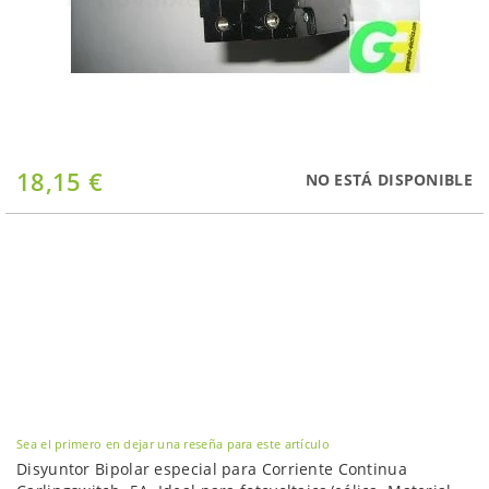
Saltar
18,15 €
NO ESTÁ DISPONIBLE
al
comienzo
de
la
galería
de
imágenes
Sea el primero en dejar una reseña para este artículo
Disyuntor Bipolar especial para Corriente Continua