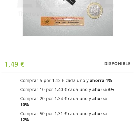
Saltar
1,49 €
DISPONIBLE
al
comienzo
de
Comprar 5 por
1,43 €
cada uno y
ahorra
4
%
la
Comprar 10 por
1,40 €
cada uno y
ahorra
6
%
galería
de
Comprar 20 por
1,34 €
cada uno y
ahorra
imágenes
10
%
Comprar 50 por
1,31 €
cada uno y
ahorra
12
%