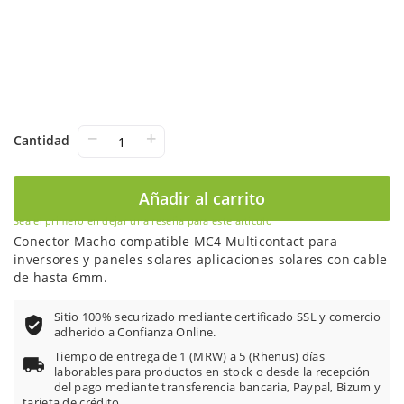
−
+
Cantidad
Añadir al carrito
Sea el primero en dejar una reseña para este artículo
Conector Macho compatible MC4 Multicontact para
inversores y paneles solares aplicaciones solares con cable
de hasta 6mm.
Sitio 100% securizado mediante certificado SSL y comercio
adherido a Confianza Online.
Tiempo de entrega de 1 (MRW) a 5 (Rhenus) días
laborables para productos en stock o desde la recepción
del pago mediante transferencia bancaria, Paypal, Bizum y
tarjeta de crédito.