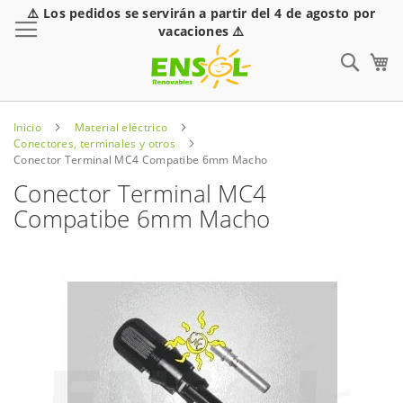
⚠️ Los pedidos se servirán a partir del 4 de agosto por
Toggle Nav
vacaciones ⚠️
Sear
Inicio
Material eléctrico
Conectores, terminales y otros
Conector Terminal MC4 Compatibe 6mm Macho
Conector Terminal MC4
Compatibe 6mm Macho
Saltar
al
final
de
la
galería
de
imágenes