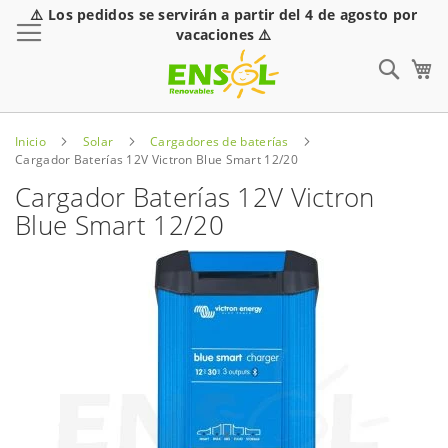
⚠️ Los pedidos se servirán a partir del 4 de agosto por
Toggle Nav
vacaciones ⚠️
Sear
Inicio
Solar
Cargadores de baterías
Cargador Baterías 12V Victron Blue Smart 12/20
Cargador Baterías 12V Victron
Blue Smart 12/20
Saltar
al
final
de
la
galería
de
imágenes