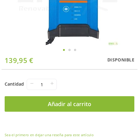
Saltar
139,95 €
DISPONIBLE
al
comienzo
de
la
−
+
Cantidad
galería
de
imágenes
Añadir al carrito
Sea el primero en dejar una reseña para este artículo