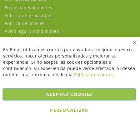
Envíos y devoluciones
Política de privacidad
Política de cookies
Aviso legal y condiciones
Ce
En Ensol utilizamos cookies para ayudar a mejorar nuestros
servicios, hacer ofertas personalizadas y mejorar su
experiencia. Si no acepta las cookies opcionales a
continuación, su experiencia puede verse afectada. Si desea
obtener más información, lea la
Política de cookies
.
ACEPTAR COOKIES
Copyright © 2026. All rights reserved. Powered by
Bobaly Partners
.
PERSONALIZAR