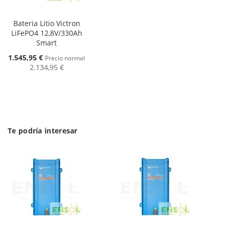
Bateria Litio Victron
LiFePO4 12,8V/330Ah
Smart
Oferta
1.545,95 €
Precio normal
2.134,95 €
Te podría interesar