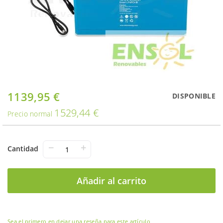
Saltar
1139,95 €
Oferta
DISPONIBLE
al
1529,44 €
comienzo
Precio normal
de
la
galería
−
+
Cantidad
de
imágenes
Añadir al carrito
Sea el primero en dejar una reseña para este artículo