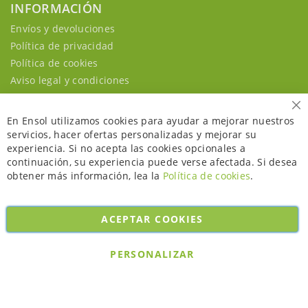
INFORMACIÓN
Envíos y devoluciones
Política de privacidad
Política de cookies
Aviso legal y condiciones
Ce
En Ensol utilizamos cookies para ayudar a mejorar nuestros
servicios, hacer ofertas personalizadas y mejorar su
experiencia. Si no acepta las cookies opcionales a
continuación, su experiencia puede verse afectada. Si desea
obtener más información, lea la
Política de cookies
.
ACEPTAR COOKIES
Copyright © 2026. All rights reserved. Powered by
Bobaly Partners
.
PERSONALIZAR