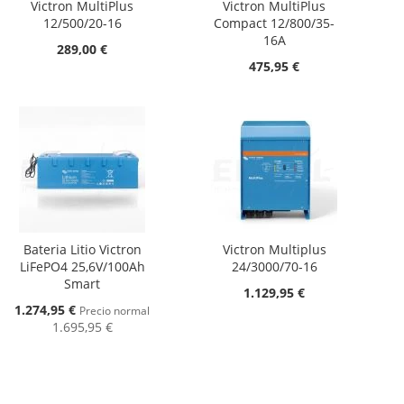
Victron MultiPlus
Victron MultiPlus
12/500/20-16
Compact 12/800/35-
16A
289,00 €
475,95 €
Bateria Litio Victron
Victron Multiplus
LiFePO4 25,6V/100Ah
24/3000/70-16
Smart
1.129,95 €
Oferta
1.274,95 €
Precio normal
1.695,95 €