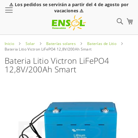
⚠️ Los pedidos se servirán a partir del 4 de agosto por
Toggle Nav
vacaciones ⚠️
Sear
Inicio
Solar
Baterías solares
Baterías de Litio
Bateria Litio Victron LiFePO4 12,8V/200Ah Smart
Bateria Litio Victron LiFePO4
12,8V/200Ah Smart
Saltar
al
final
de
la
galería
de
imágenes