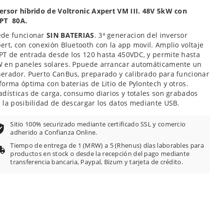
ersor híbrido de Voltronic Axpert VM III.
48V 5kW con
PT 80A.
ede funcionar
SIN BATERIAS
. 3ª generacion del inversor
ert, con conexión Bluetooth con la app movil. Amplio voltaje
T de entrada desde los 120 hasta 450VDC, y permite hasta
 en paneles solares. Ppuede arrancar automáticamente un
erador. Puerto CanBus, preparado y calibrado para funcionar
forma óptima con baterias de Litio de Pylontech y otros.
adísticas de carga, consumo diarios y totales son grabados
 la posibilidad de descargar los datos mediante USB.
Sitio 100% securizado mediante certificado SSL y comercio
adherido a Confianza Online.
Tiempo de entrega de 1 (MRW) a 5 (Rhenus) días laborables para
productos en stock o desde la recepción del pago mediante
transferencia bancaria, Paypal, Bizum y tarjeta de crédito.