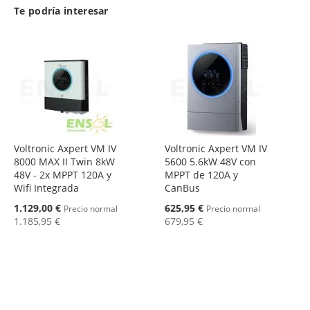
Te podría interesar
Voltronic Axpert VM IV
Voltronic Axpert VM IV
8000 MAX II Twin 8kW
5600 5.6kW 48V con
48V - 2x MPPT 120A y
MPPT de 120A y
Wifi Integrada
CanBus
Oferta
Oferta
1.129,00 €
625,95 €
Precio normal
Precio normal
1.185,95 €
679,95 €