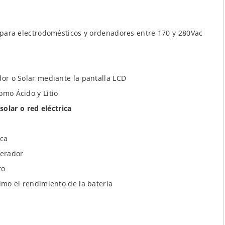
e para electrodomésticos y ordenadores entre 170 y 280Vac
or o Solar mediante la pantalla LCD
omo Ácido y Litio
solar o red eléctrica
ica
nerador
to
imo el rendimiento de la bateria