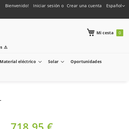
Lenguaje
Bienvenido!
Iniciar sesión
Crear una cuenta
Español
h
Mi cesta
s ⚠️
Material eléctrico
Solar
Oportunidades
T
718,95 €
Oferta