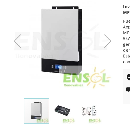
de
Inv
la
MP
galería
Pu
de
Axp
imágenes
MPP
5kW
gen
de 
Est
con
Saltar