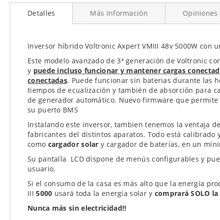
al
Detalles
Más Información
Opiniones
comienzo
de
la
galería
Inversor híbrido Voltronic Axpert VMIII 48v 5000W con 
de
Este modelo avanzado de 3ª generación de Voltronic con 
imágenes
y
puede incluso funcionar y mantener cargas conectad
conectadas
. Puede funcionar sin baterias durante las h
tiempos de ecualización y también de absorción para ca
de generador automático. Nuevo firmware que permite fu
su puerto BMS
Instalando este inversor, tambien tenemos la ventaja de
fabricantes del distintos aparatos. Todo está calibrad
como
cargador solar
y cargador de baterías, en un mín
Su pantalla LCD dispone de menús configurables y pue
usuario.
Si el consumo de la casa es más alto que la energía prod
III
5000
usará toda la energía solar y
comprará SOLO la e
Nunca más sin electricidad!!