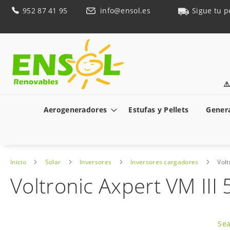
Ir
952 87 41 95
info@ensol.es
Sigue tu p
al
contenido
⚠
Aerogeneradores
Estufas y Pellets
Genera
Inicio
Solar
Inversores
Inversores cargadores
Vol
Voltronic Axpert VM I
Saltar
al
Sea
final