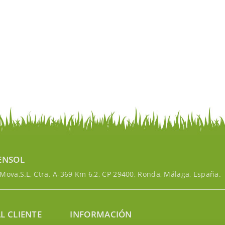
ENSOL
ova,S.L, Ctra. A-369 Km 6,2, CP 29400, Ronda, Málaga, España.
L CLIENTE
INFORMACIÓN