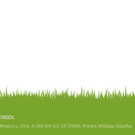
ENSOL
ova,S.L, Ctra. A-369 Km 6,2, CP 29400, Ronda, Málaga, España.