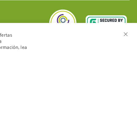
fertas
Cerra
a
ormación, lea