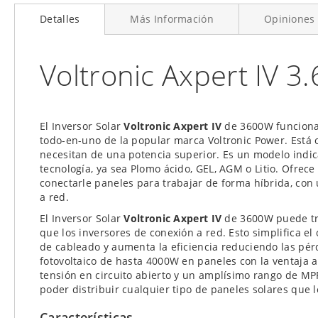
al
Detalles
Más Información
Opiniones
comienzo
de
la
Voltronic Axpert IV 3
galería
de
imágenes
El Inversor Solar
Voltronic Axpert IV
de 3600W funciona 
todo-en-uno de la popular marca Voltronic Power. Está 
necesitan de una potencia superior. Es un modelo indic
tecnología, ya sea Plomo ácido, GEL, AGM o Litio. Ofrec
conectarle paneles para trabajar de forma híbrida, con u
a red.
El Inversor Solar
Voltronic Axpert IV
de 3600W puede trab
que los inversores de conexión a red. Esto simplifica e
de cableado y aumenta la eficiencia reduciendo las pér
fotovoltaico de hasta 4000W en paneles con la ventaja 
tensión en circuito abierto y un amplísimo rango de MP
poder distribuir cualquier tipo de paneles solares que l
Características