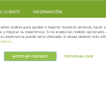
L CLIENTE
INFORMACIÓN
edidos
Envíos y devoluciones
nosotros
Política de privacidad
izamos cookies para ayudar a mejorar nuestros servicios, hacer o
uenta
Política de cookies
s y mejorar su experiencia. Si no acepta las cookies opcionales 
Aviso legal y condiciones
 su experiencia puede verse afectada. Si desea obtener más inf
 cookies
.
ACEPTAR COOKIES
PERSONALIZAR