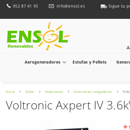
Ir
952 87 41 95
info@ensol.es
Sigue tu p
al
contenido
⚠
Aerogeneradores
Estufas y Pellets
Genera
Inicio
Solar
Inversores
Inversores cargadores
Vol
Voltronic Axpert IV 3
Saltar
al
Val
final