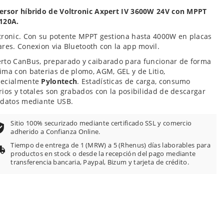
100
f
ersor híbrido de Voltronic Axpert IV 3600W 24
V con MPPT
 120A.
tronic. Con su potente MPPT gestiona hasta 4000W en placas
ares. Conexion via Bluetooth con la app movil.
rto CanBus, preparado y caibarado para funcionar de forma
ima con baterias de plomo, AGM, GEL y de Litio,
pecialmente
Pylontech
. Estadísticas de carga, consumo
rios y totales son grabados con la posibilidad de descargar
 datos mediante USB.
Sitio 100% securizado mediante certificado SSL y comercio
adherido a Confianza Online.
Tiempo de entrega de 1 (MRW) a 5 (Rhenus) días laborables para
productos en stock o desde la recepción del pago mediante
transferencia bancaria, Paypal, Bizum y tarjeta de crédito.