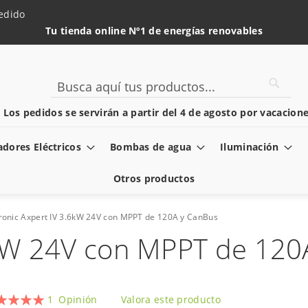
edido
Tu tienda online Nº1 de energías renovables
Searc
Search
️ Los pedidos se servirán a partir del 4 de agosto por vacacione
dores Eléctricos
Bombas de agua
Iluminación
Otros productos
tronic Axpert IV 3.6kW 24V con MPPT de 120A y CanBus
.6kW 24V con MPPT de 120
oración:
1
Opinión
Valora este producto