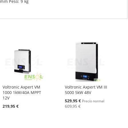
 mm Peso: 9 kg
Voltronic Axpert VM
Voltronic Axpert VM III
1000 1kW/40A MPPT
5000 5kW 48V
12V
Oferta
529,95 €
Precio normal
219,95 €
609,95 €