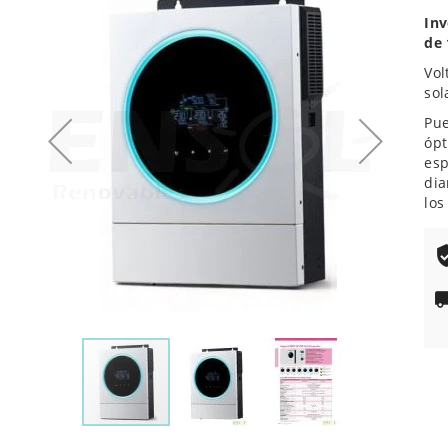
100
% o
de
Inv
la
de
galería
Vol
de
sol
imágenes
Pue
ópt
es
dia
los
Saltar