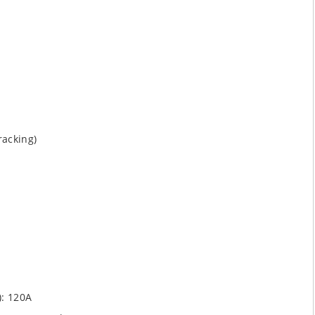
acking)
): 120A