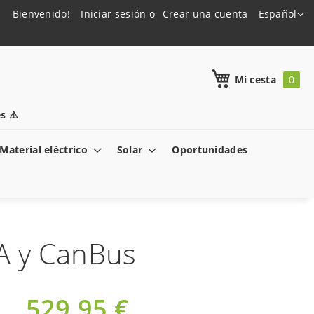
Lenguaje
Bienvenido!
Iniciar sesión
Crear una cuenta
Español
h
Mi cesta
s ⚠️
Material eléctrico
Solar
Oportunidades
A y CanBus
529,95 €
Oferta