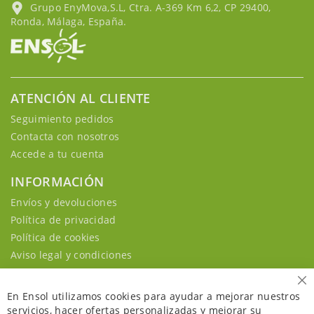
Grupo EnyMova,S.L, Ctra. A-369 Km 6,2, CP 29400,
Ronda, Málaga, España.
ATENCIÓN AL CLIENTE
Seguimiento pedidos
Contacta con nosotros
Accede a tu cuenta
INFORMACIÓN
Envíos y devoluciones
Política de privacidad
Política de cookies
Aviso legal y condiciones
Ce
En Ensol utilizamos cookies para ayudar a mejorar nuestros
servicios, hacer ofertas personalizadas y mejorar su