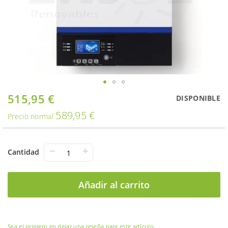
Saltar
515,95 €
Oferta
DISPONIBLE
al
589,95 €
comienzo
Precio normal
de
la
galería
−
+
Cantidad
de
imágenes
Añadir al carrito
Sea el primero en dejar una reseña para este artículo