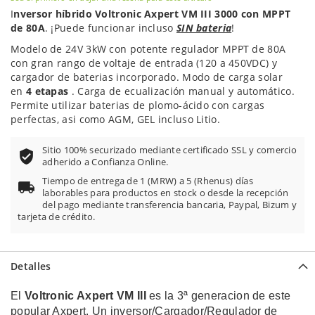
I
nversor híbrido Voltronic Axpert VM III 3000 con MPPT
de 80A
. ¡Puede funcionar incluso
SIN bateria
!
Modelo de 24V 3kW con potente regulador MPPT de 80A
con gran rango de voltaje de entrada (120 a 450VDC) y
cargador de baterias incorporado. Modo de carga solar
en
4 etapas
. Carga de ecualización manual y automático.
Permite utilizar baterias de plomo-ácido con cargas
perfectas, asi como AGM, GEL incluso Litio.
Sitio 100% securizado mediante certificado SSL y comercio
adherido a Confianza Online.
Tiempo de entrega de 1 (MRW) a 5 (Rhenus) días
laborables para productos en stock o desde la recepción
del pago mediante transferencia bancaria, Paypal, Bizum y
tarjeta de crédito.
Detalles
El
Voltronic Axpert VM III
es la 3ª generacion de este
popular Axpert. Un inversor/Cargador/Regulador de