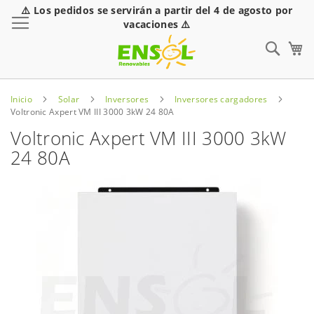
⚠️ Los pedidos se servirán a partir del 4 de agosto por
Toggle Nav
vacaciones ⚠️
Sear
Inicio
Solar
Inversores
Inversores cargadores
Voltronic Axpert VM III 3000 3kW 24 80A
Voltronic Axpert VM III 3000 3kW
24 80A
Saltar
al
final
de
la
galería
de
imágenes