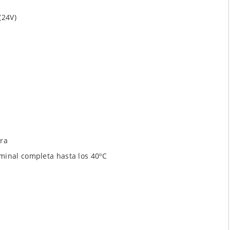
(24V)
ura
minal completa hasta los 40ºC