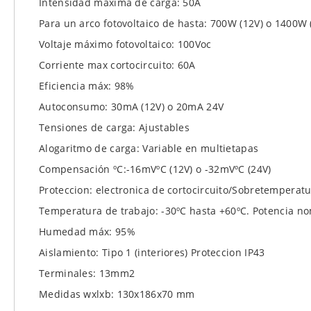
Intensidad máxima de carga: 50A
Para un arco fotovoltaico de hasta: 700W (12V) o 1400W 
Voltaje máximo fotovoltaico: 100Voc
Corriente max cortocircuito: 60A
Eficiencia máx: 98%
Autoconsumo: 30mA (12V) o 20mA 24V
Tensiones de carga: Ajustables
Alogaritmo de carga: Variable en multietapas
Compensación ºC:-16mVºC (12V) o -32mVºC (24V)
Proteccion: electronica de cortocircuito/Sobretemperat
Temperatura de trabajo: -30ºC hasta +60ºC. Potencia no
Humedad máx: 95%
Aislamiento: Tipo 1 (interiores) Proteccion IP43
Terminales: 13mm2
Medidas wxlxb: 130x186x70 mm