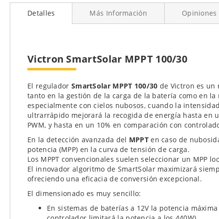
al
Detalles
Más Información
Opiniones
comienzo
de
la
galería
de
Victron SmartSolar MPPT 100/30
imágenes
El regulador
SmartSolar MPPT 100/30
de Victron es un 
tanto en la gestión de la carga de la batería como en la
especialmente con cielos nubosos, cuando la intensida
ultrarrápido mejorará la recogida de energía hasta en 
PWM, y hasta en un 10% en comparación con controlad
En la detección avanzada del
MPPT
en caso de nubosid
potencia (MPP) en la curva de tensión de carga.
Los MPPT convencionales suelen seleccionar un MPP loc
El innovador algoritmo de SmartSolar maximizará siemp
ofreciendo una eficacia de conversión excepcional.
El dimensionado es muy sencillo:
En sistemas de baterías a 12V la potencia máxima
controlador limitará la potencia a los 440W).