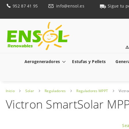
Ir
952 87 41 95
info@ensol.es
Sigue tu p
al
contenido
⚠
Aerogeneradores
Estufas y Pellets
Genera
Inicio
Solar
Reguladores
Reguladores MPPT
Victr
Victron SmartSolar MP
Saltar
al
Sea
final