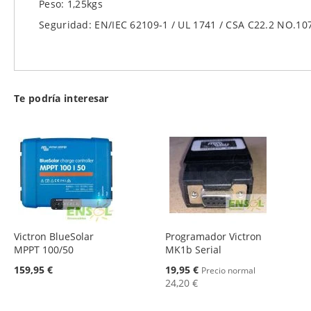
Peso: 1,25kgs
Seguridad: EN/IEC 62109-1 / UL 1741 / CSA C22.2 NO.10
Te podría interesar
Victron BlueSolar
Programador Victron
MPPT 100/50
MK1b Serial
Oferta
159,95 €
19,95 €
Precio normal
24,20 €