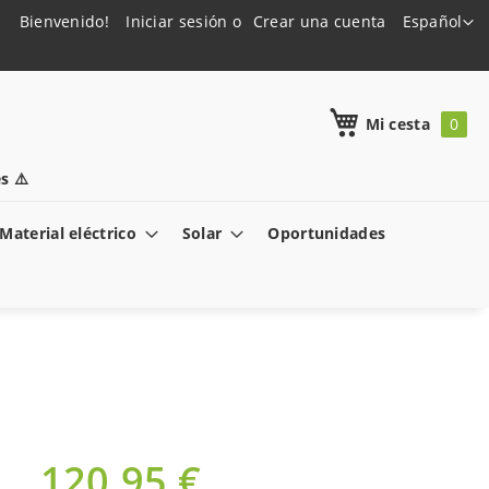
Lenguaje
Bienvenido!
Iniciar sesión
Crear una cuenta
Español
h
Mi cesta
s ⚠️
Material eléctrico
Solar
Oportunidades
120,95 €