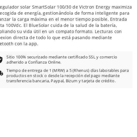
regulador solar SmartSolar 100/30 de Victron Energy maximiza
recogida de energía, gestionándola de forma inteligente para
anzar la carga máxima en el menor tiempo posible. Entrada
ta 100Vdc. El BlueSolar cuida de la salud de la batería,
liando su vida útil en un compato formato. Lecturas con
exion directa de todo lo que está pasando mediante
etooth con la app.
Sitio 100% securizado mediante certificado SSL y comercio
adherido a Confianza Online.
Tiempo de entrega de 1 (MRW) a 5 (Rhenus) días laborables para
productos en stock o desde la recepción del pago mediante
transferencia bancaria, Paypal, Bizum y tarjeta de crédito.