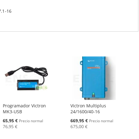
7.1-16
Programador Victron
Victron Multiplus
MK3-USB
24/1600/40-16
Oferta
Oferta
65,95 €
669,95 €
Precio normal
Precio normal
76,95 €
675,00 €