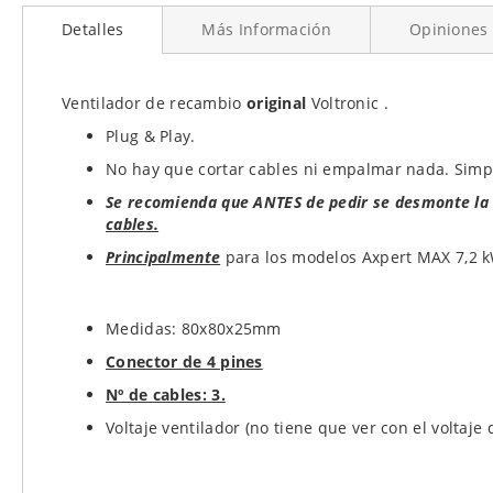
al
Detalles
Más Información
Opiniones
comienzo
de
la
galería
Ventilador de recambio
original
Voltronic .
de
Plug & Play.
imágenes
No hay que cortar cables ni empalmar nada. Simp
Se recomienda que ANTES de pedir se desmonte la 
cables.
Principalment
e
para los modelos Axpert MAX 7,2 k
Medidas: 80x80x25mm
Conector de 4 pines
Nº de cables: 3.
Voltaje ventilador (no tiene que ver con el voltaje 