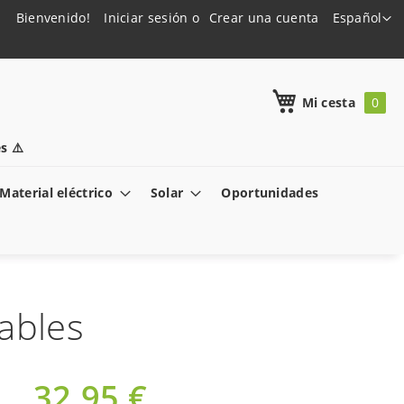
Lenguaje
Bienvenido!
Iniciar sesión
Crear una cuenta
Español
h
Mi cesta
s ⚠️
Material eléctrico
Solar
Oportunidades
cables
32,95 €