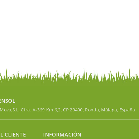
ENSOL
ova,S.L, Ctra. A-369 Km 6,2, CP 29400, Ronda, Málaga, España.
L CLIENTE
INFORMACIÓN