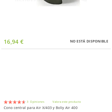
Saltar
16,94 €
NO ESTÁ DISPONIBLE
al
comienzo
de
la
galería
de
imágenes
Valoración:
3
Opiniones
Valora este producto
93
100
% of
Cono central para Air X/403 y Boliy Air 400