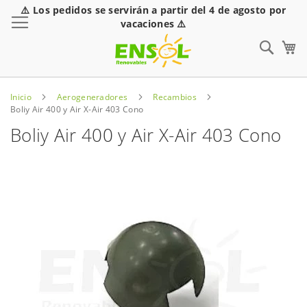
⚠️ Los pedidos se servirán a partir del 4 de agosto por
Toggle Nav
vacaciones ⚠️
Sear
Inicio
Aerogeneradores
Recambios
Boliy Air 400 y Air X-Air 403 Cono
Boliy Air 400 y Air X-Air 403 Cono
Saltar
al
final
de
la
galería
de
imágenes