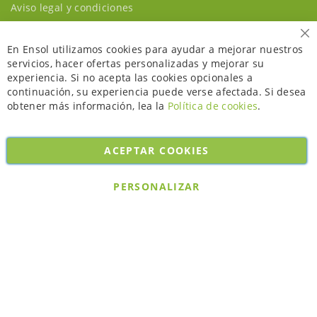
Aviso legal y condiciones
Ce
En Ensol utilizamos cookies para ayudar a mejorar nuestros
servicios, hacer ofertas personalizadas y mejorar su
experiencia. Si no acepta las cookies opcionales a
continuación, su experiencia puede verse afectada. Si desea
obtener más información, lea la
Política de cookies
.
ACEPTAR COOKIES
Copyright © 2026. All rights reserved. Powered by
Bobaly Partners
.
PERSONALIZAR