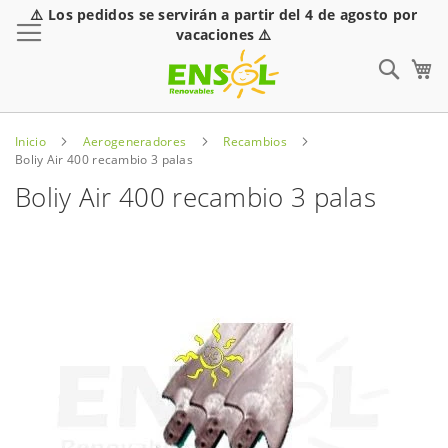
⚠️ Los pedidos se servirán a partir del 4 de agosto por
Toggle Nav
vacaciones ⚠️
Sear
Inicio
Aerogeneradores
Recambios
Boliy Air 400 recambio 3 palas
Boliy Air 400 recambio 3 palas
Saltar
al
final
de
la
galería
de
imágenes