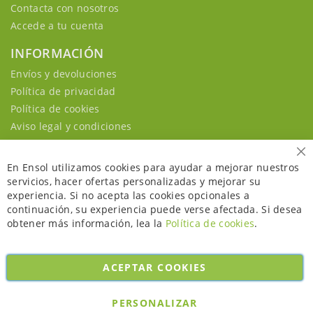
Contacta con nosotros
Accede a tu cuenta
INFORMACIÓN
Envíos y devoluciones
Política de privacidad
Política de cookies
Aviso legal y condiciones
Ce
En Ensol utilizamos cookies para ayudar a mejorar nuestros
servicios, hacer ofertas personalizadas y mejorar su
experiencia. Si no acepta las cookies opcionales a
continuación, su experiencia puede verse afectada. Si desea
obtener más información, lea la
Política de cookies
.
ACEPTAR COOKIES
Copyright © 2026. All rights reserved. Powered by
Bobaly Partners
.
PERSONALIZAR