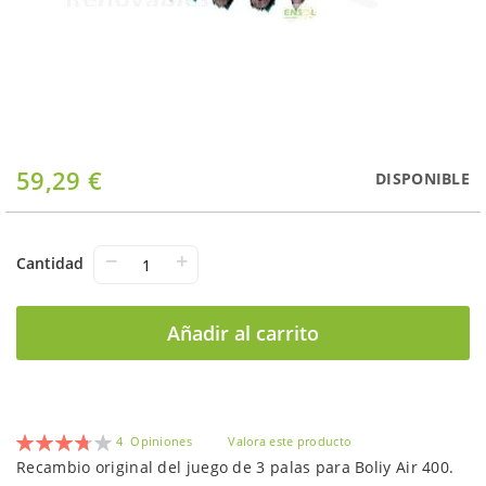
Saltar
59,29 €
DISPONIBLE
al
comienzo
de
la
−
+
Cantidad
galería
de
imágenes
Añadir al carrito
Valoración:
4
Opiniones
Valora este producto
75
100
% of
Recambio original del juego de 3 palas para Boliy Air 400.