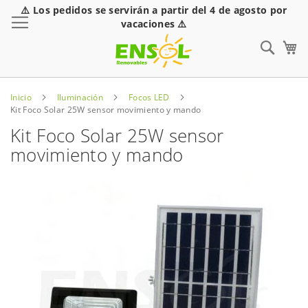
⚠️ Los pedidos se servirán a partir del 4 de agosto por
Toggle Nav
vacaciones ⚠️
Sear
Inicio
Iluminación
Focos LED
Kit Foco Solar 25W sensor movimiento y mando
Kit Foco Solar 25W sensor
movimiento y mando
Saltar
al
final
de
la
galería
de
imágenes