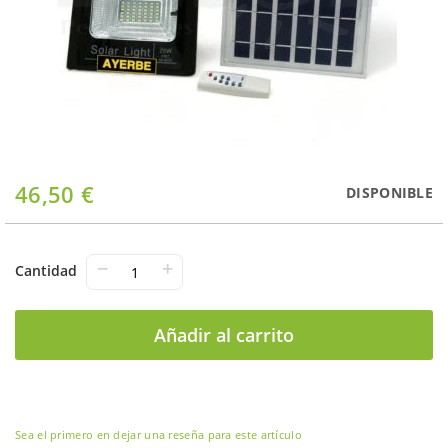
Saltar
46,50 €
DISPONIBLE
al
comienzo
de
la
−
+
Cantidad
galería
de
imágenes
Añadir al carrito
Sea el primero en dejar una reseña para este artículo