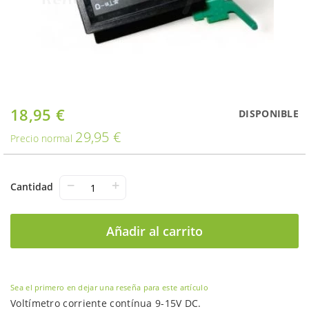
Saltar
18,95 €
Oferta
DISPONIBLE
al
29,95 €
comienzo
Precio normal
de
la
galería
−
+
Cantidad
de
imágenes
Añadir al carrito
Sea el primero en dejar una reseña para este artículo
Voltímetro corriente contínua 9-15V DC.