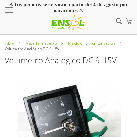
⚠️ Los pedidos se servirán a partir del 4 de agosto por
Toggle Nav
vacaciones ⚠️
Sear
Inicio
Material eléctrico
Medición y monitorización
Voltímetro Analógico DC 9-15V
Voltímetro Analógico DC 9-15V
Saltar
al
final
de
la
galería
de
imágenes