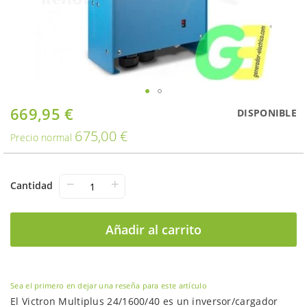
Saltar
669,95 €
Oferta
DISPONIBLE
al
675,00 €
comienzo
Precio normal
de
la
galería
−
+
Cantidad
de
imágenes
Añadir al carrito
Sea el primero en dejar una reseña para este artículo
El Victron Multiplus 24/1600/40 es un inversor/cargador