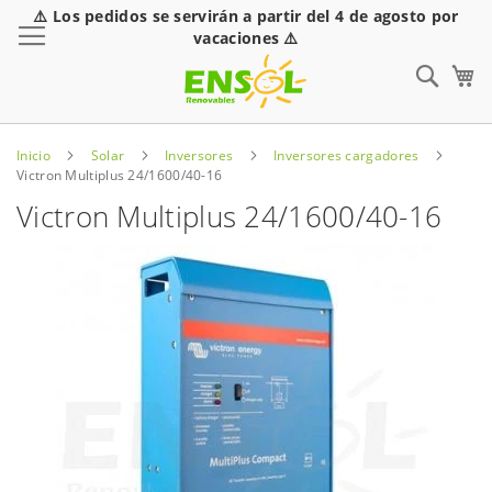
⚠️ Los pedidos se servirán a partir del 4 de agosto por
Toggle Nav
vacaciones ⚠️
Sear
Inicio
Solar
Inversores
Inversores cargadores
Victron Multiplus 24/1600/40-16
Victron Multiplus 24/1600/40-16
Saltar
al
final
de
la
galería
de
imágenes