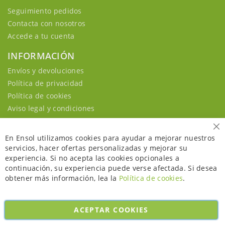
Seguimiento pedidos
Contacta con nosotros
Accede a tu cuenta
INFORMACIÓN
Envíos y devoluciones
Política de privacidad
Política de cookies
Aviso legal y condiciones
Ce
En Ensol utilizamos cookies para ayudar a mejorar nuestros
servicios, hacer ofertas personalizadas y mejorar su
experiencia. Si no acepta las cookies opcionales a
continuación, su experiencia puede verse afectada. Si desea
obtener más información, lea la
Política de cookies
.
ACEPTAR COOKIES
Copyright © 2026. All rights reserved. Powered by
Bobaly Partners
.