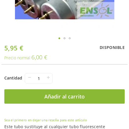
Saltar
5,95 €
Oferta
DISPONIBLE
al
6,00 €
comienzo
Precio normal
de
la
galería
−
+
Cantidad
de
imágenes
Añadir al carrito
Sea el primero en dejar una reseña para este artículo
Este tubo sustituye al cualquier tubo fluorescente