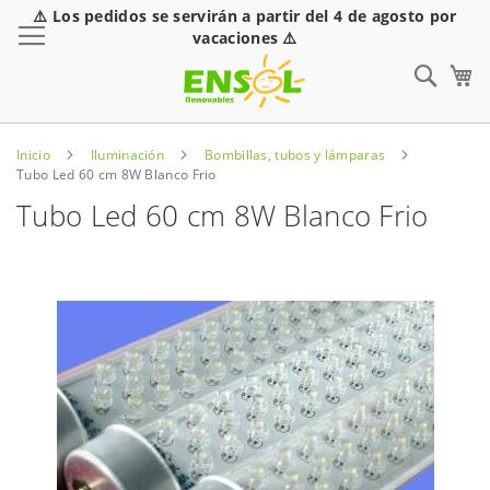
⚠️ Los pedidos se servirán a partir del 4 de agosto por
Toggle Nav
vacaciones ⚠️
Sear
Inicio
Iluminación
Bombillas, tubos y lámparas
Tubo Led 60 cm 8W Blanco Frio
Tubo Led 60 cm 8W Blanco Frio
Saltar
al
final
de
la
galería
de
imágenes