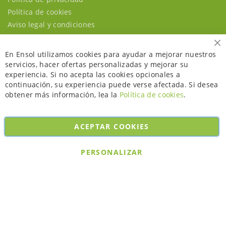
Política de cookies
Aviso legal y condiciones
Ce
En Ensol utilizamos cookies para ayudar a mejorar nuestros
servicios, hacer ofertas personalizadas y mejorar su
experiencia. Si no acepta las cookies opcionales a
continuación, su experiencia puede verse afectada. Si desea
obtener más información, lea la
Política de cookies
.
ACEPTAR COOKIES
Copyright © 2026. All rights reserved. Powered by
Bobaly Partners
.
PERSONALIZAR