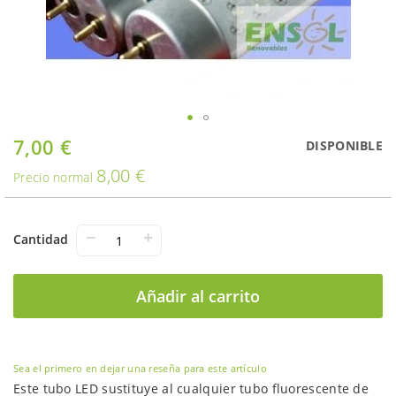
Saltar
7,00 €
Oferta
DISPONIBLE
al
8,00 €
comienzo
Precio normal
de
la
galería
−
+
Cantidad
de
imágenes
Añadir al carrito
Sea el primero en dejar una reseña para este artículo
Este tubo LED sustituye al cualquier tubo fluorescente de