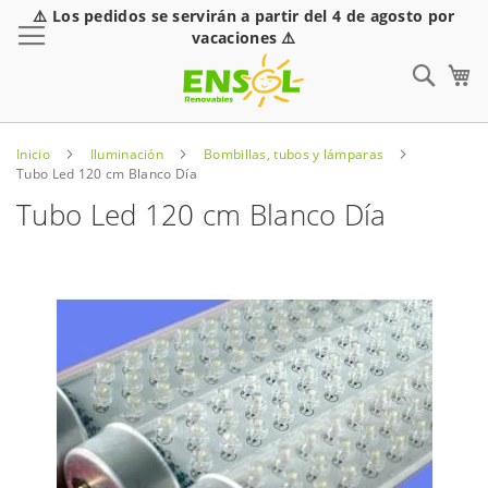
⚠️ Los pedidos se servirán a partir del 4 de agosto por
Toggle Nav
vacaciones ⚠️
Sear
Inicio
Iluminación
Bombillas, tubos y lámparas
Tubo Led 120 cm Blanco Día
Tubo Led 120 cm Blanco Día
Saltar
al
final
de
la
galería
de
imágenes