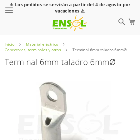
⚠️ Los pedidos se servirán a partir del 4 de agosto por
Toggle Nav
vacaciones ⚠️
Sear
Inicio
Material eléctrico
Conectores, terminales y otros
Terminal 6mm taladro 6mmØ
Terminal 6mm taladro 6mmØ
Saltar
al
final
de
la
galería
de
imágenes