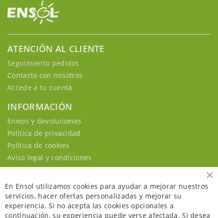
ATENCIÓN AL CLIENTE
Seguimiento pedidos
Contacta con nosotros
Accede a tu cuenta
INFORMACIÓN
Envíos y devoluciones
Política de privacidad
Política de cookies
Aviso legal y condiciones
Ce
En Ensol utilizamos cookies para ayudar a mejorar nuestros
servicios, hacer ofertas personalizadas y mejorar su
experiencia. Si no acepta las cookies opcionales a
continuación, su experiencia puede verse afectada. Si desea