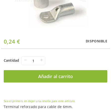
Saltar
0,24 €
DISPONIBLE
al
comienzo
de
la
−
+
Cantidad
galería
de
imágenes
Añadir al carrito
Sea el primero en dejar una reseña para este artículo
Terminal reforzado para cable de 6mm.