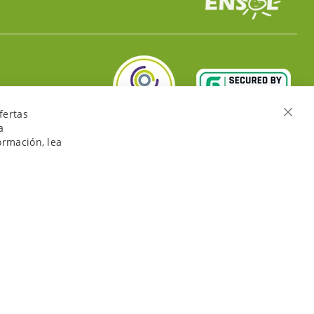
fertas
Cerra
a
ormación, lea