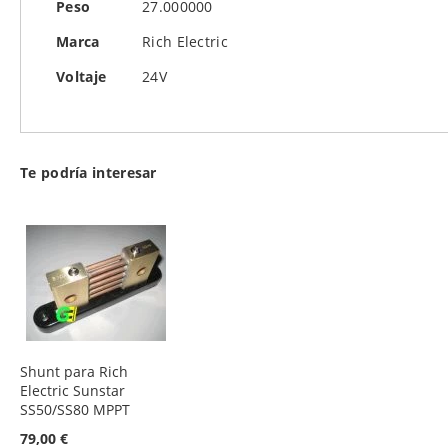
Más
Peso
27.000000
de
Información
imágenes
Marca
Rich Electric
Voltaje
24V
Te podría interesar
Shunt para Rich
Electric Sunstar
SS50/SS80 MPPT
79,00 €