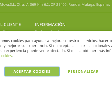
ova,S.L, Ctra. A-369 Km 6,2, CP 29400, Ronda, Málaga, España.
L CLIENTE
INFORMACIÓN
edidos
Envíos y devoluciones
nosotros
Política de privacidad
izamos cookies para ayudar a mejorar nuestros servicios, hacer o
uenta
Política de cookies
s y mejorar su experiencia. Si no acepta las cookies opcionales 
Aviso legal y condiciones
 su experiencia puede verse afectada. Si desea obtener más inf
 cookies
.
ACEPTAR COOKIES
PERSONALIZAR