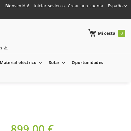
Lenguaje
Bienvenido!
Iniciar sesión
Crear una cuenta
Español
h
Mi cesta
s ⚠️
Material eléctrico
Solar
Oportunidades
899,00 €