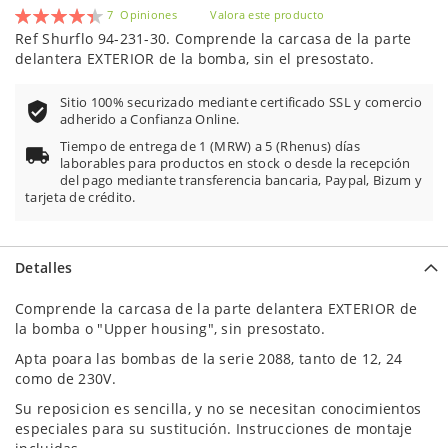
Valoración:
7
Opiniones
Valora este producto
89
100
% of
Ref Shurflo 94-231-30. Comprende la carcasa de la parte
delantera EXTERIOR de la bomba, sin el presostato.
Sitio 100% securizado mediante certificado SSL y comercio
adherido a Confianza Online.
Tiempo de entrega de 1 (MRW) a 5 (Rhenus) días
laborables para productos en stock o desde la recepción
del pago mediante transferencia bancaria, Paypal, Bizum y
tarjeta de crédito.
Detalles
Comprende la carcasa de la parte delantera EXTERIOR de
la bomba o "Upper housing", sin presostato.
Apta poara las bombas de la serie 2088, tanto de 12, 24
como de 230V.
Su reposicion es sencilla, y no se necesitan conocimientos
especiales para su sustitución. Instrucciones de montaje