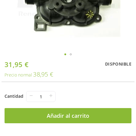
Saltar
31,95 €
Oferta
DISPONIBLE
al
38,95 €
comienzo
Precio normal
de
la
galería
−
+
Cantidad
de
imágenes
Añadir al carrito