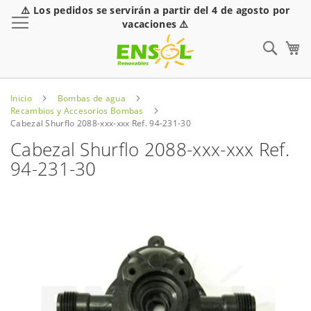
⚠️ Los pedidos se servirán a partir del 4 de agosto por
Toggle Nav
vacaciones ⚠️
Sear
Inicio
Bombas de agua
Recambios y Accesorios Bombas
Cabezal Shurflo 2088-xxx-xxx Ref. 94-231-30
Cabezal Shurflo 2088-xxx-xxx Ref.
94-231-30
Saltar
al
final
de
la
galería
de
imágenes