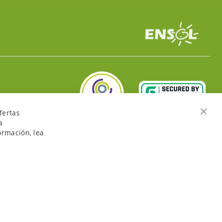
fertas
Cerra
a
ormación, lea