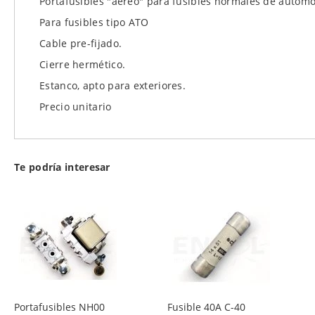
Portafusibles "aereo" para fusibles normales de automo
de
Para fusibles tipo ATO
imágenes
Cable pre-fijado.
Cierre hermético.
Estanco, apto para exteriores.
Precio unitario
Te podría interesar
Portafusibles NH00
Fusible 40A C-40