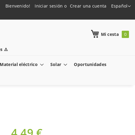
Lenguaje
Bienvenido!
Iniciar sesión
Crear una cuenta
Español
h
Mi cesta
s ⚠️
Material eléctrico
Solar
Oportunidades
4,49 €