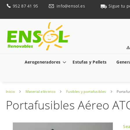
Ir
952 87 41 95
info@ensol.es
Sigue tu p
al
contenido
⚠
Aerogeneradores
Estufas y Pellets
Genera
Inicio
Material eléctrico
Fusibles y portafusibles
Portafu
Portafusibles Aéreo AT
Saltar
al
Sea
final