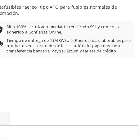
tafusibles "aereo" tipo ATO para fusibles normales de
tomoción.
Sitio 100% securizado mediante certificado SSL y comercio
adherido a Confianza Online.
Tiempo de entrega de 1 (MRW) a 5 (Rhenus) días laborables para
productos en stock o desde la recepción del pago mediante
transferencia bancaria, Paypal, Bizum y tarjeta de crédito.