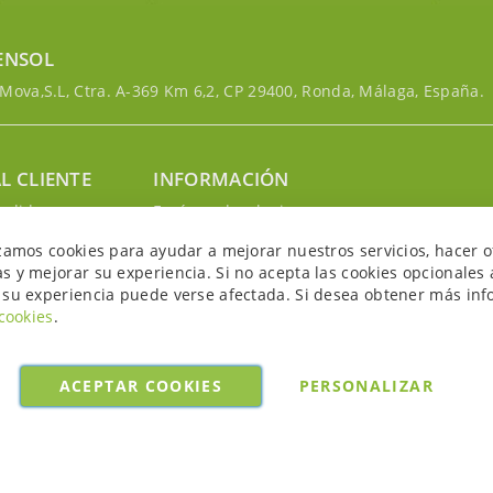
ENSOL
ova,S.L, Ctra. A-369 Km 6,2, CP 29400, Ronda, Málaga, España.
L CLIENTE
INFORMACIÓN
edidos
Envíos y devoluciones
nosotros
Política de privacidad
izamos cookies para ayudar a mejorar nuestros servicios, hacer o
uenta
Política de cookies
s y mejorar su experiencia. Si no acepta las cookies opcionales 
Aviso legal y condiciones
 su experiencia puede verse afectada. Si desea obtener más inf
 cookies
.
ACEPTAR COOKIES
PERSONALIZAR